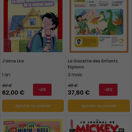
J'aime Lire
La Gazette des Enfants
Espions
1 an
3 mois
66 €
45 €
-6%
-16%
62,00 €
37,80 €
Ajouter au panier
Ajouter au panier