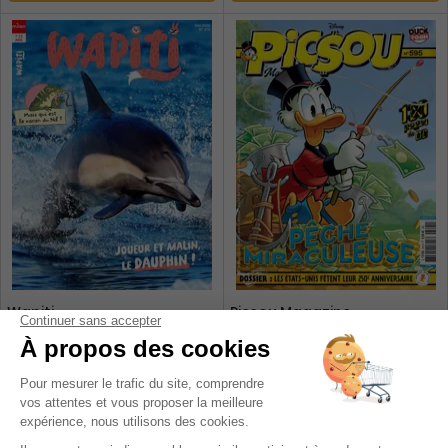
Wapiti
Picsou Magazine
1 an
1 an
72 €
55,60 €
-10%
-12%
65,00 €
49,00 €