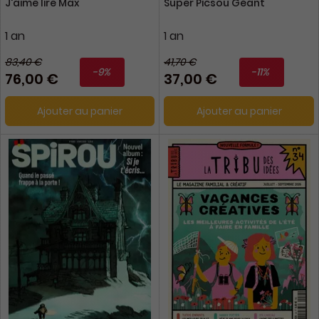
J'aime lire Max
Super Picsou Géant
1 an
1 an
83,40 €
41,70 €
-9%
-11%
76,00 €
37,00 €
Ajouter au panier
Ajouter au panier