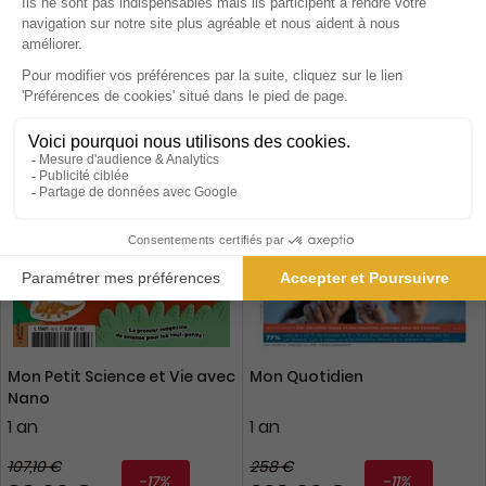
Ajouter au panier
Ajouter au panier
Mon Petit Science et Vie avec
Mon Quotidien
Nano
1 an
1 an
107,10 €
258 €
-17%
-11%