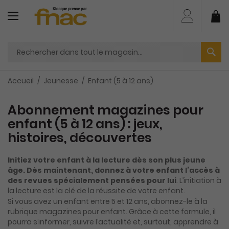
Aller
au
Mo
contenu
Accueil
Jeunesse
Enfant (5 à 12 ans)
Abonnement magazines pour
enfant (5 à 12 ans) : jeux,
histoires, découvertes
Initiez votre enfant à la lecture dès son plus jeune
âge. Dès maintenant, donnez à votre enfant l’accès à
des revues spécialement pensées pour lui
. L’initiation à
la lecture est la clé de la réussite de votre enfant.
Si vous avez un enfant entre 5 et 12 ans, abonnez-le à la
rubrique magazines pour enfant. Grâce à cette formule, il
pourra s’informer, suivre l’actualité et, surtout, apprendre à