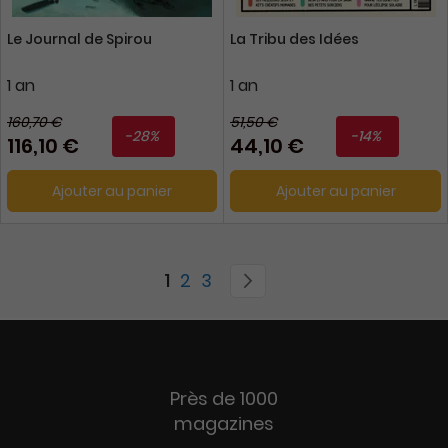
Le Journal de Spirou
La Tribu des Idées
1 an
1 an
160,70 €
51,50 €
-28%
-14%
116,10 €
44,10 €
Ajouter au panier
Ajouter au panier
Page
You're currently reading page
Page
Page
Page
Suivant
1
2
3
Près de 1000
magazines