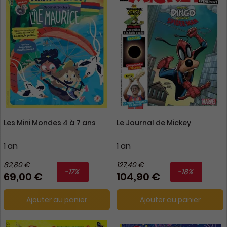
Les Mini Mondes 4 à 7 ans
Le Journal de Mickey
1 an
1 an
82,80 €
127,40 €
-17%
-18%
69,00 €
104,90 €
Ajouter au panier
Ajouter au panier