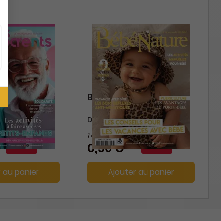
rents
Bébé Nature
Durée libre
1 €
-50%
-50%
0,50 €
r au panier
Ajouter au panier