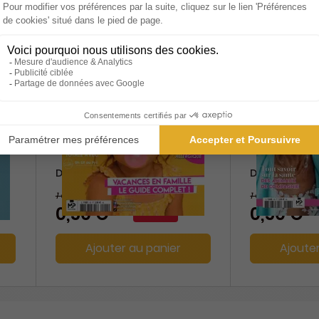
Famille mag
Grands Pa
Durée libre
Durée libre
1 €
1 €
-50%
0,50 €
0,50 €
Ajouter au panier
Ajoute