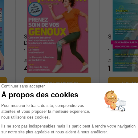
Sélection Reader's
Seniors ac
Digest
1 an
1 an
52,50 €
23,40 €
-10%
47,25 €
17,55 €
Ajouter au panier
Ajoute