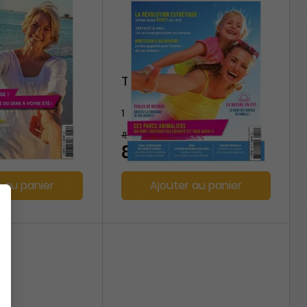
tuels
Top Maman
1 an
11,40 €
-25%
-25%
8,55 €
r au panier
Ajouter au panier