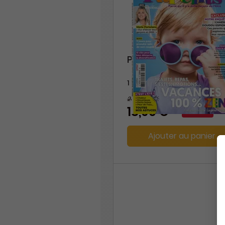
Parents
1 an
23,40 €
-19%
18,90 €
Ajouter au panier