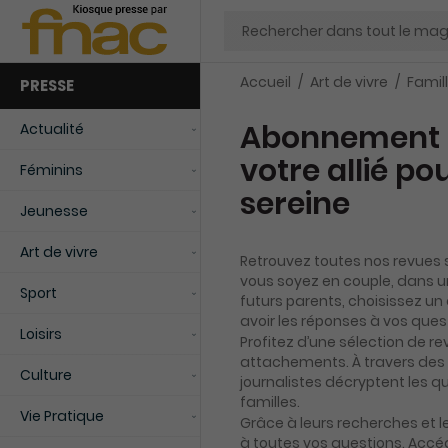
Chercher
Accueil
Art de vivre
Famil
PRESSE
Abonnement m
Actualité
votre allié po
Féminins
sereine
Jeunesse
Art de vivre
Retrouvez toutes nos revues s
vous soyez en couple, dans 
Sport
futurs parents, choisissez 
avoir les réponses à vos ques
Loisirs
Profitez d’une sélection de rev
attachements. À travers des a
Culture
journalistes décryptent les q
familles.
Vie Pratique
Grâce à leurs recherches et le
à toutes vos questions. Accéd