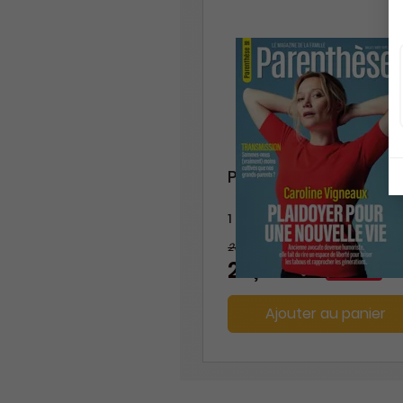
Parenthèse
1 an
26,60 €
-22%
20,70 €
Ajouter au panier