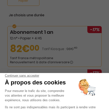
Papier
Je choisis une durée
-17%
Abonnement 1 an
12 n° • Papier + 4 HS
82€
00
40
Tarif Kiosque :
98€
Tarif France métropolitaine
Renouvellement à date d’anniversaire
-17%
Abonnement 1 an
12 n° • Papier
59€
00
80
Tarif Kiosque :
70€
Tarif France métropolitaine
Renouvellement à date d’anniversaire