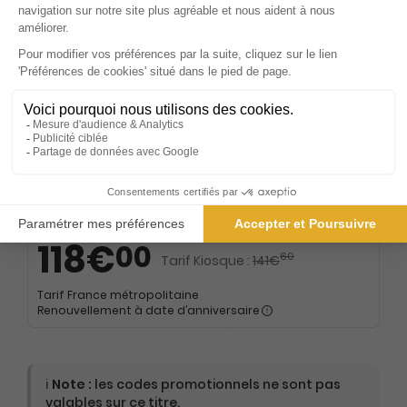
-17%
Abonnement 2 ans
24 n° • Papier + 8 HS
164€
00
80
Tarif Kiosque :
196€
Tarif France métropolitaine
Renouvellement à date d’anniversaire
-17%
Abonnement 2 ans
24 n° • Papier
118€
00
60
Tarif Kiosque :
141€
Tarif France métropolitaine
Renouvellement à date d’anniversaire
ℹ️
Note :
les codes promotionnels ne sont pas
valables sur ce titre.