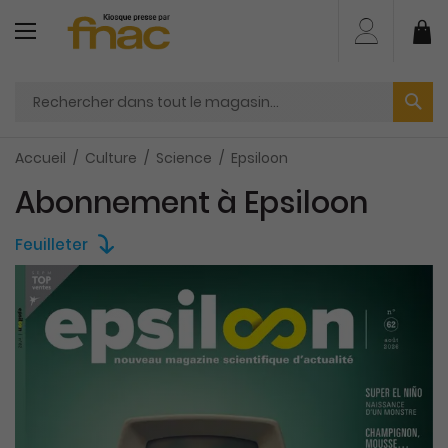
Aller
au
Mo
contenu
Accueil
Culture
Science
Epsiloon
Abonnement à Epsiloon
Feuilleter