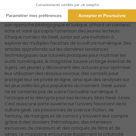
désireux de naviguer avec aisance dans l'univers
numérique tout en enrichissant leur culture geek. Conçu
pour répondre aux besoins et aux attentes d'une
génération hyperconnectée, Geek Junior se distingue par
son approche pédagogique et ludique, offrant un contenu
riche et varié qui capte l'attention des jeunes lecteurs.
Chaque numéro de Geek Junior est une invitation à
explorer les multiples facettes de la culture numérique. Des
articles approfondis sur les dernières tendances
technologiques aux tutoriels pratiques pour maîtriser les
outils numériques, le magazine couvre un large éventail de
sujets. Les jeunes y découvrent des astuces pour optimiser
leur utilisation des réseaux sociaux, des conseils pour
protéger leur vie privée en ligne, ainsi que des analyses sur
les jeux vidéo les plus populaires du moment. Geek Junior
ne se contente pas de suivre l'actualité numérique, il
l'anticipe et la décrypte pour ses lecteurs. Mais Geek Junior,
c'est aussi une porte ouverte sur l'univers fascinant de la
culture geek. Les passionnés de science-fiction, de
fantasy, de mangas et de comics y trouvent leur compte
grâce à des dossiers thématiques, des interviews
exclusives de créateurs et des critiques de films et de
séries. Le magazine encourage également la créativité