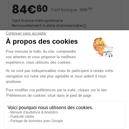
84€
60
00
Tarif Kiosque :
121€
Tarif France métropolitaine
Renouvellement à date d’anniversaire
-50%
Abonnement Durée libre
Papier + Version digitale offerte
2€
75
50
Tarif Kiosque :
5€
Prix par n° pendant 6 mois, puis 4,95 € par n°
Tarif France métropolitaine
Présentation du magazine Geek Junior
Geek Junior est un magazine mensuel innovant qui se
positionne comme le compagnon idéal des adolescents