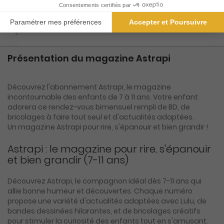
ℹ️
Note :
les codes promotionnels ne sont pas
valables sur ce titre.
Présentation du magazine Astrapi
Découvrez l'abonnement Astrapi, le magazine
incontournable des enfants de 7 à 11 ans. Votre enfant
adorera ce rendez-vous bimensuel rempli de BD, de
bricolages à faire tout seul et d'actualités adaptées.
Un magazine Astrapi pour rire, s'épanouir et bien grandir !
Astrapi : le magazine pour rire, s'épanouir
et bien grandir (7-11 ans)
Découvrez Astrapi, le compagnon idéal dès 7-11 ans qui
allie bonne humeur et découvertes. Chaque numéro
propose une variété d'actualités adaptées avec Lulu, de
bandes dessinées hilarantes, et de bricolages créatifs
pour stimuler la curiosité des enfants tout en s'amusant.