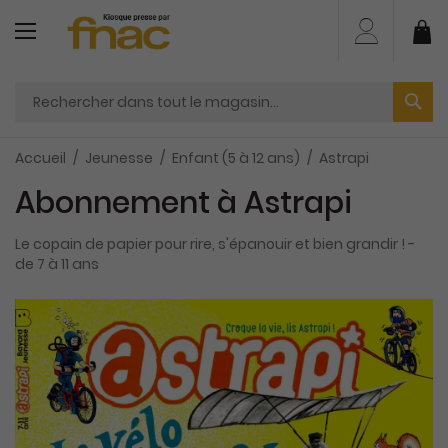
Aller
au
Mo
contenu
Accueil
Jeunesse
Enfant (5 à 12 ans)
Astrapi
Abonnement à Astrapi
Le copain de papier pour rire, s'épanouir et bien grandir ! -
de 7 à 11 ans