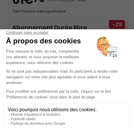
Tarif France métropolitaine
-2%
Abonnement Durée libre
Papier + 3 hors-séries par an
5€
10
20
Tarif Kiosque :
5€
Prix par n°
Tarif France métropolitaine
-2%
Abonnement Durée libre
Papier
5€
10
20
Tarif Kiosque :
5€
Prix par n°
Tarif France métropolitaine