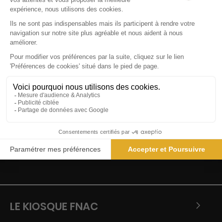
Près de 1000
magazines
Garanties des prix les +
bas
Satisfait ou remboursé
Paiement sécurisé
LE KIOSQUE FNAC