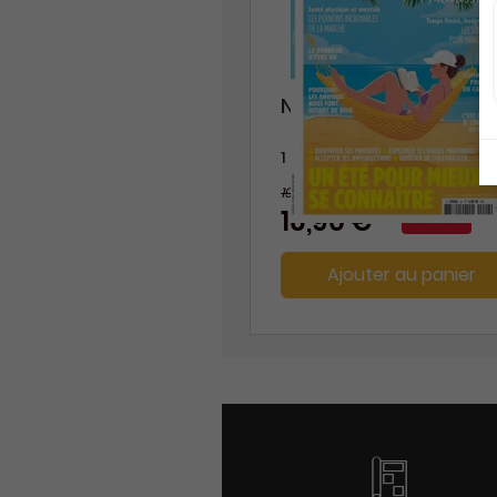
Naturissime
1 an
19,60 €
-14%
16,90 €
Ajouter au panier