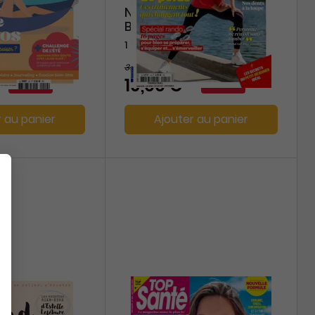
n
Notre Temps Santé et
Bien-Etre
1 an
31,70 €
-10%
-40%
19,00 €
r au panier
Ajouter au panier