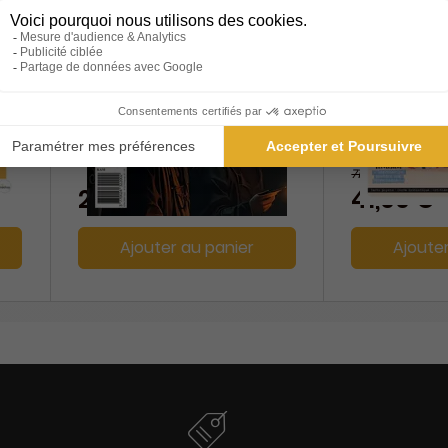
SANE
Open Mind
Durée libre
1 an
71,40 €
2,00 €
41,00 €
Ajouter au panier
Ajoute