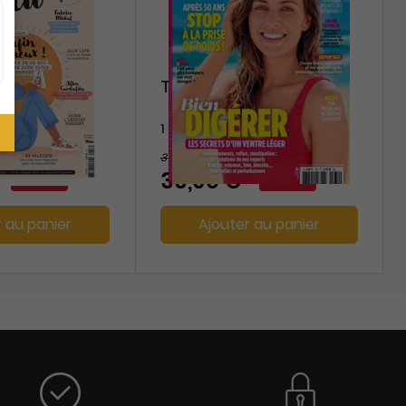
Top Santé
1 an
37,20 €
-43%
-1%
36,90 €
r au panier
Ajouter au panier