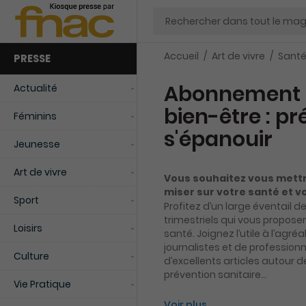
Chercher
Accueil
Art de vivre
Santé
PRESSE
Abonnement 
Actualité
bien-être : pr
Féminins
s'épanouir
Jeunesse
Art de vivre
Vous souhaitez vous mettre
miser sur votre santé et v
Sport
Profitez d’un large éventail
trimestriels qui vous proposent
Loisirs
santé. Joignez l’utile à l’agré
journalistes et de professio
Culture
d’excellents articles autour de l
prévention sanitaire…
Vie Pratique
Voir plus