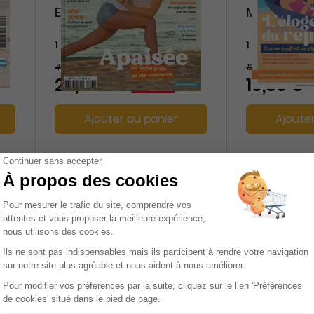
Esprit Yoga
Méditatio
1 an
1 an
45 €
12 €
-44%
25,13 €
10,80 €
Ajouter au panier
Ajoute