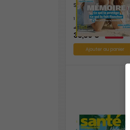
Santé Magazine
1 an
44,60 €
-13%
38,80 €
Ajouter au panier