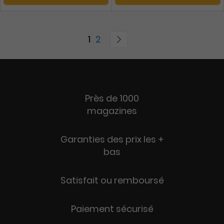
Page
You're currently reading page
Page
Page
Suivant
1
2
Près de 1000
magazines
Garanties des prix les +
bas
Satisfait ou remboursé
Paiement sécurisé