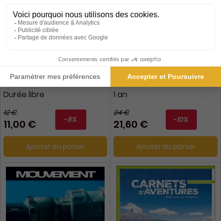
Geo Ado Maxi Decouvertes
En Train
Durée libre
1 an
12 €
24 €
-8%
-10%
11,00 €
21,60 €
Ajouter au panier
Ajouter au panier