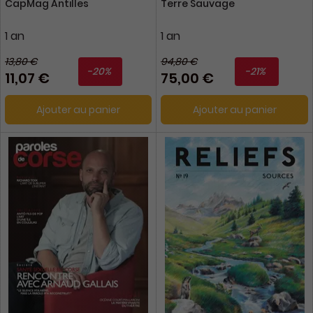
CapMag Antilles
Terre Sauvage
1 an
1 an
13,80 €
94,80 €
-20%
-21%
11,07 €
75,00 €
Ajouter au panier
Ajouter au panier