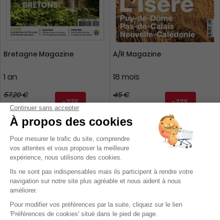
Bretagne Magazine
A/R Magazine
1 an
18 mois
57,20 €
45 €
-23%
-22%
44,10 €
35,28 €
Ajouter au panier
Ajouter au panier