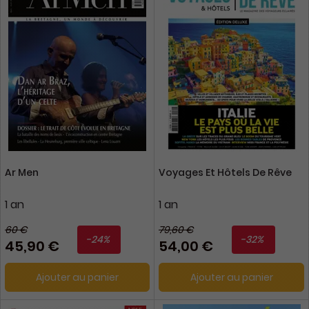
Ar Men
Voyages Et Hôtels De Rêve
1 an
1 an
60 €
79,60 €
-24%
-32%
45,90 €
54,00 €
Ajouter au panier
Ajouter au panier