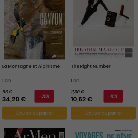
La Montagne et Alpinisme
The Right Number
1 an
1 an
56 €
11,80 €
-39%
-10%
34,20 €
10,62 €
Ajouter au panier
Ajouter au panier