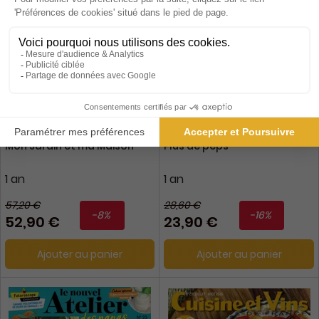
Mon Jardin et ma Maison
Plus de peps
1 an
1 an
57,20 €
28,60 €
-8%
-16%
52,90 €
23,90 €
Ajouter au panier
Ajouter au panier