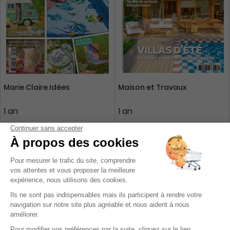
Marie Claire Idées
Maison et Travaux
1 an
1 an
35,40 €
41,60 €
-24%
-4%
26,91 €
39,90 €
Ajouter au panier
Ajouter au panier