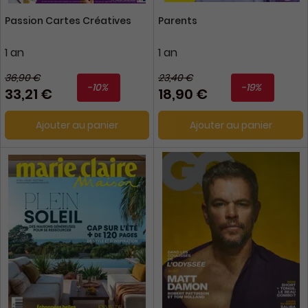
Passion Cartes Créatives
Parents
1 an
1 an
36,90 €
23,40 €
-10%
-19%
33,21 €
18,90 €
Ajouter au panier
Ajouter au panier