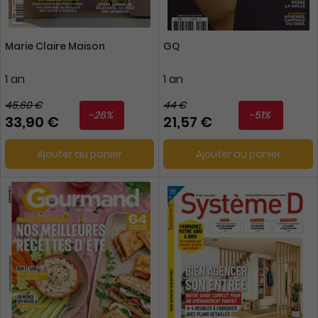
Marie Claire Maison
GQ
1 an
1 an
45,60 €
44 €
-26%
-51%
33,90 €
21,57 €
Ajouter au panier
Ajouter au panier