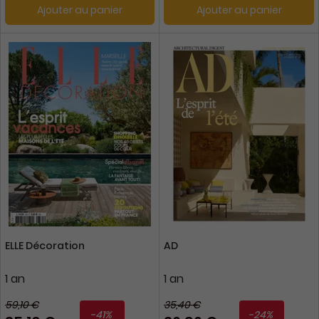
Ajouter au panier
Ajouter au panier
ELLE Décoration
AD
1 an
1 an
59,10 €
35,40 €
-41%
-24%