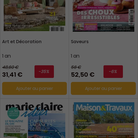
Art et Décoration
Saveurs
1 an
1 an
48,60 €
56 €
-35%
-6%
31,41 €
52,50 €
Ajouter au panier
Ajouter au panier