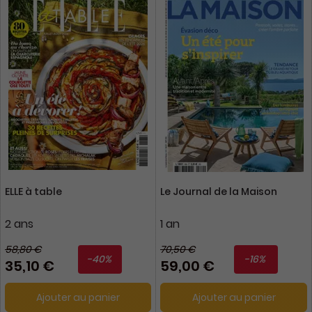
ELLE à table
Le Journal de la Maison
2 ans
1 an
58,80 €
70,50 €
-40%
-16%
35,10 €
59,00 €
Ajouter au panier
Ajouter au panier