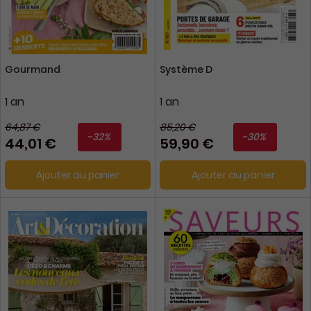
Gourmand
Système D
1 an
1 an
64,87 €
85,20 €
-32%
-30%
44,01 €
59,90 €
Ajouter au panier
Ajouter au panier