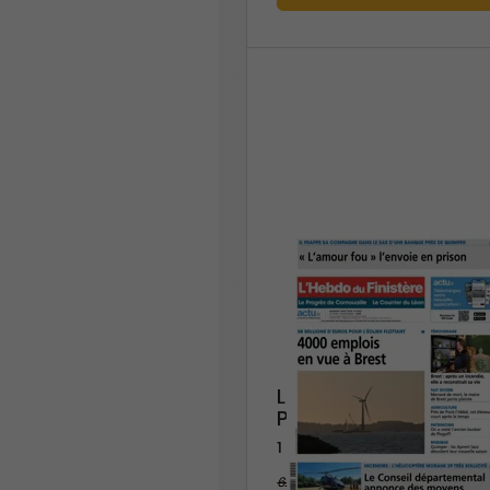
L'Hebdo du Finistère (
Progrès de Cornouail
1 an
62,40 €