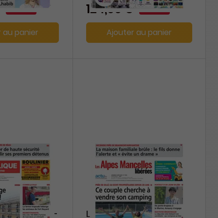
-16%
-23%
124,00 €
r au panier
Ajouter au panier
que de Seine-
Les Alpes Mancelles