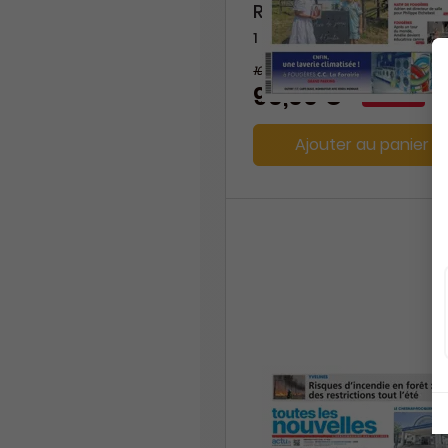
Républicaine
1 an
104 €
-8%
96,00 €
Ajouter au panier