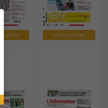
(A)
1 an
83,20 €
-8%
-15%
70,40 €
r au panier
Ajouter au panier