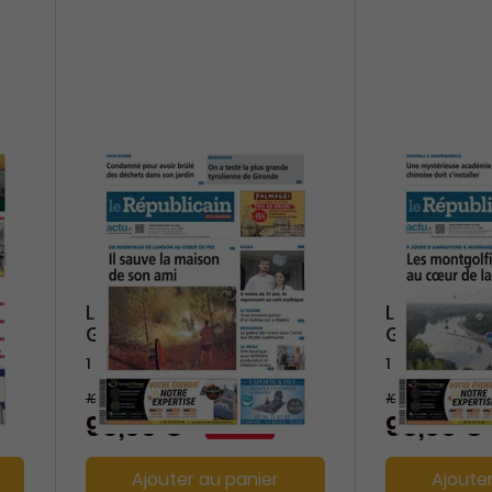
Le Républicain Sud-
Le Républi
Gironde
Garonne
1 an
1 an
109,20 €
109,20 €
-12%
96,00 €
96,00 €
Ajouter au panier
Ajoute