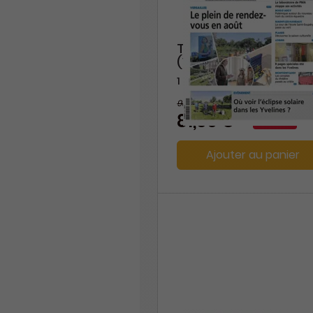
Toutes Les Nouvelles
(Versailles)
1 an
98,80 €
-17%
81,60 €
Ajouter au panier