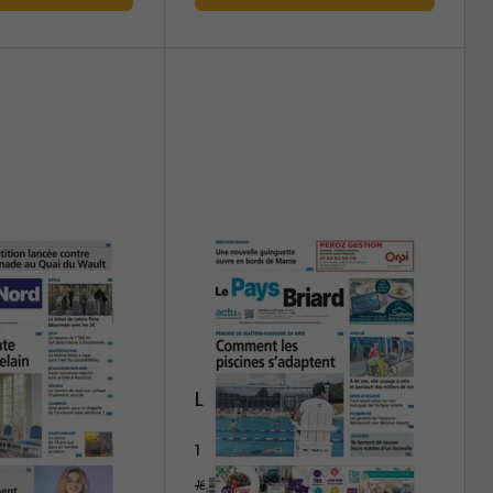
u Nord
Le Pays Briard
1 an
160 €