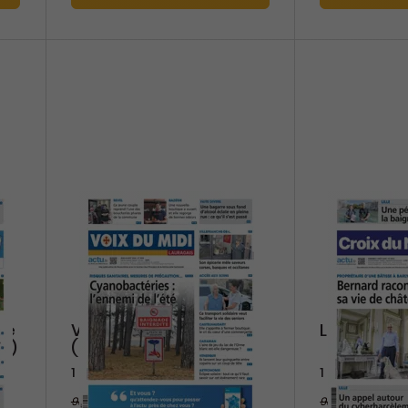
Le
Voix du Midi
La Croix d
le)
(Laurageais)
1 an
1 an
93,60 €
93,60 €