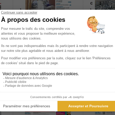
et-Marne 
1 an
1 an
83,20 €
104 €
-15%
71,00 €
96,00 €
Ajouter au panier
Ajoute