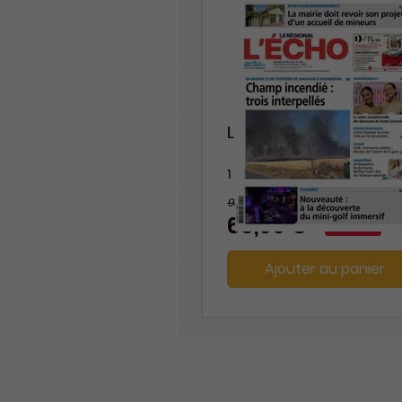
L'Echo Le Régional
1 an
93,60 €
-29%
66,00 €
Ajouter au panier