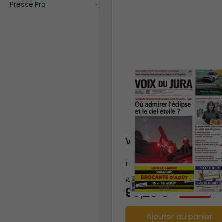
Presse Pro
Voix du Jura
1 an
109,20 €
-9%
99,20 €
Ajouter au panier