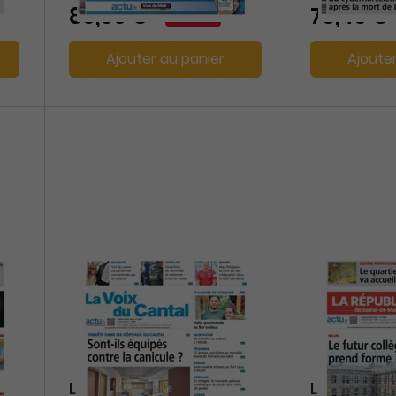
-8%
86,00 €
78,40 €
Ajouter au panier
Ajoute
La Voix du Cantal
La Républi