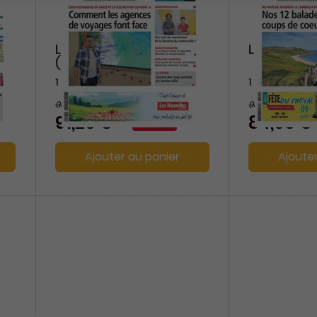
Les Nouvelles - L’Echo
Le Penthiè
(Sablé/Sarthe)
1 an
1 an
98,80 €
93,60 €
-8%
91,20 €
84,00 €
Ajouter au panier
Ajoute