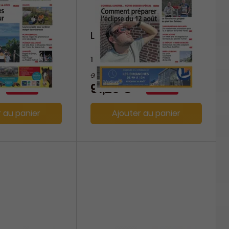
vre
L'Informateur d'Eu
1 an
98,80 €
-10%
-8%
91,20 €
r au panier
Ajouter au panier