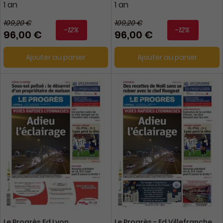
1 an
1 an
109,20 €
109,20 €
-12%
-12%
96,00 €
96,00 €
Ajouter au panier
Ajouter au panier
Le Progrès Ed Lyon
Le Progrès - Ed Villefranche