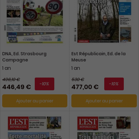
DNA, Ed. Strasbourg
Est Républicain, Ed. de la
Campagne
Meuse
1 an
1 an
496,10 €
530 €
-10%
-10%
446,49 €
477,00 €
Ajouter au panier
Ajouter au panier