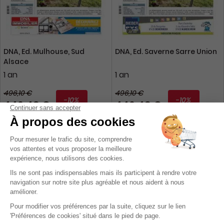
DNA, Ed. Mulhouse, Sud
DNA, Ed. Saverne Sarre Union
Alsace
1 an
1 an
496,10 €
496,10 €
-10%
-10%
446,49 €
446,49 €
Ajouter au panier
Ajouter au panier