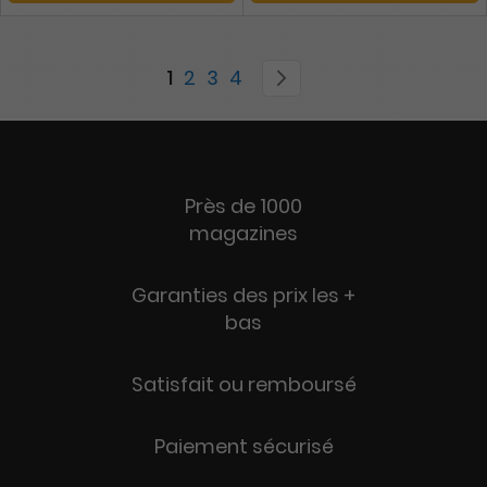
Page
You're currently reading page
Page
Page
Page
Page
Suivant
1
2
3
4
Près de 1000
magazines
Garanties des prix les +
bas
Satisfait ou remboursé
Paiement sécurisé