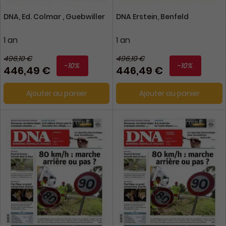
DNA, Ed. Colmar , Guebwiller
DNA Erstein, Benfeld
1 an
1 an
496,10 €
496,10 €
-10%
-10%
446,49 €
446,49 €
Ajouter au panier
Ajouter au panier