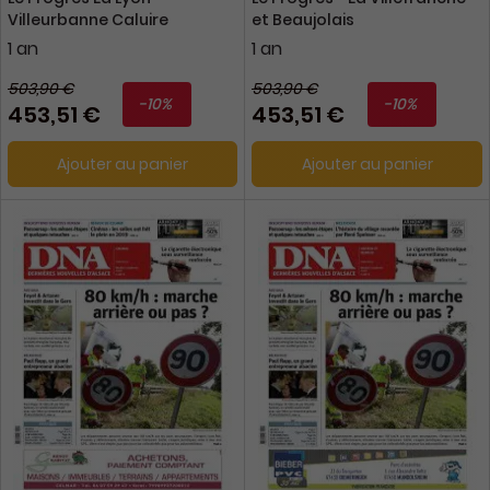
Villeurbanne Caluire
et Beaujolais
1 an
1 an
503,90 €
503,90 €
-10%
-10%
453,51 €
453,51 €
Ajouter au panier
Ajouter au panier