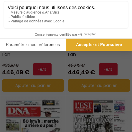
DNA, Ed. Sélestat, Centre
DNA, Ed. Strasbourg
Alsace
1 an
1 an
496,10 €
496,10 €
-10%
-10%
446,49 €
446,49 €
Ajouter au panier
Ajouter au panier