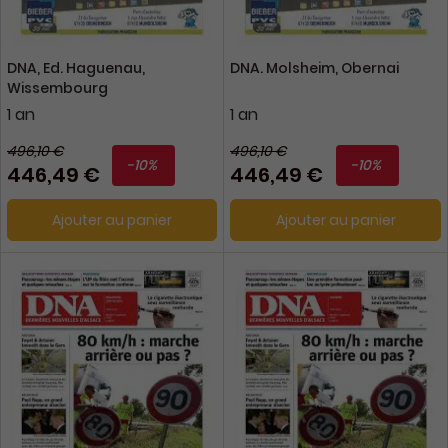
DNA, Ed. Haguenau,
DNA. Molsheim, Obernai
Wissembourg
1 an
1 an
496,10 €
496,10 €
-10%
-10%
446,49 €
446,49 €
Ajouter au panier
Ajouter au panier