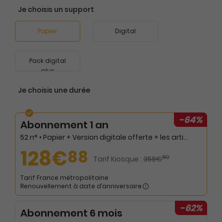
Je choisis un support
Papier
Digital
Pack digital
plus
Je choisis une durée
-64%
Abonnement 1 an
52 n° • Papier + Version digitale offerte + les articles en illimité sur web et mobile
128€
88
80
Tarif Kiosque :
358€
Tarif France métropolitaine
Renouvellement à date d’anniversaire
-62%
Abonnement 6 mois