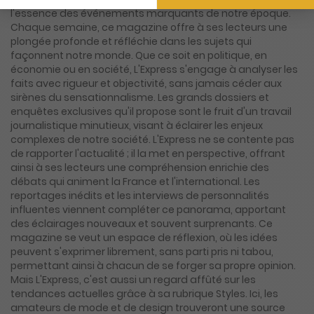
l'essence des événements marquants de notre époque.
Chaque semaine, ce magazine offre à ses lecteurs une
plongée profonde et réfléchie dans les sujets qui
façonnent notre monde. Que ce soit en politique, en
économie ou en société, L'Express s'engage à analyser les
faits avec rigueur et objectivité, sans jamais céder aux
sirènes du sensationnalisme. Les grands dossiers et
enquêtes exclusives qu'il propose sont le fruit d'un travail
journalistique minutieux, visant à éclairer les enjeux
complexes de notre société. L'Express ne se contente pas
de rapporter l'actualité ; il la met en perspective, offrant
ainsi à ses lecteurs une compréhension enrichie des
débats qui animent la France et l'international. Les
reportages inédits et les interviews de personnalités
influentes viennent compléter ce panorama, apportant
des éclairages nouveaux et souvent surprenants. Ce
magazine se veut un espace de réflexion, où les idées
peuvent s'exprimer librement, sans parti pris ni tabou,
permettant ainsi à chacun de se forger sa propre opinion.
Mais L'Express, c'est aussi un regard affûté sur les
tendances actuelles grâce à sa rubrique Styles. Ici, les
amateurs de mode et de design trouveront une source