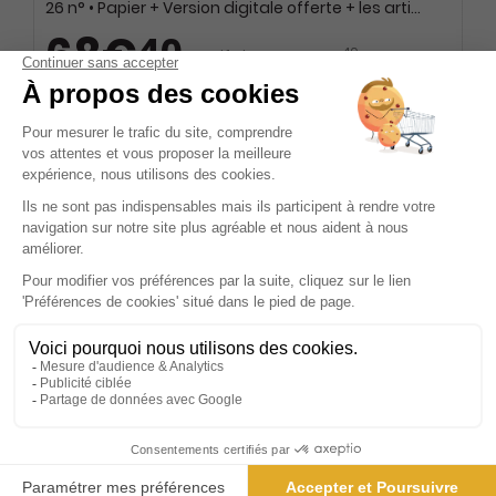
26 n° • Papier + Version digitale offerte + les articles en illimité sur web et mobile
68€
40
40
Tarif Kiosque :
179€
Tarif France métropolitaine
Renouvellement à date d’anniversaire
-46%
Abonnement Durée libre
Papier + Version digitale offerte + les articles en illimité sur web et mobile
3€
75
90
Tarif Kiosque :
6€
Prix par n°
Tarif France métropolitaine
Présentation du magazine L'Express
L'Express, un pilier incontournable de la presse écrite
française, se distingue par sa capacité à capturer