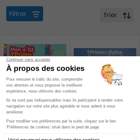
Filtrer
Trier
Mon Ptit Prions en église
Prions En Eglise Junior