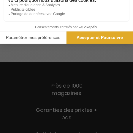
1 an
1 an
45,00 €
45,00 €
Ajouter au panier
Ajouter au panier
Près de 1000
magazines
Garanties des prix les +
bas