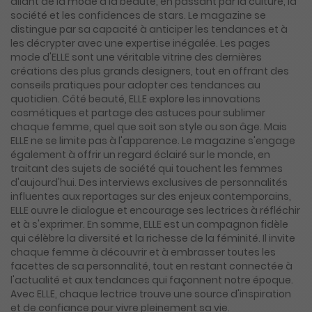
allant de la mode à la beauté, en passant par la culture, la
société et les confidences de stars. Le magazine se
distingue par sa capacité à anticiper les tendances et à
les décrypter avec une expertise inégalée. Les pages
mode d'ELLE sont une véritable vitrine des dernières
créations des plus grands designers, tout en offrant des
conseils pratiques pour adopter ces tendances au
quotidien. Côté beauté, ELLE explore les innovations
cosmétiques et partage des astuces pour sublimer
chaque femme, quel que soit son style ou son âge. Mais
ELLE ne se limite pas à l'apparence. Le magazine s'engage
également à offrir un regard éclairé sur le monde, en
traitant des sujets de société qui touchent les femmes
d'aujourd'hui. Des interviews exclusives de personnalités
influentes aux reportages sur des enjeux contemporains,
ELLE ouvre le dialogue et encourage ses lectrices à réfléchir
et à s'exprimer. En somme, ELLE est un compagnon fidèle
qui célèbre la diversité et la richesse de la féminité. Il invite
chaque femme à découvrir et à embrasser toutes les
facettes de sa personnalité, tout en restant connectée à
l'actualité et aux tendances qui façonnent notre époque.
Avec ELLE, chaque lectrice trouve une source d'inspiration
et de confiance pour vivre pleinement sa vie.