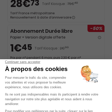
28€
73
40
Tarif Kiosque :
75€
Tarif France métropolitaine
Renouvellement à date d’anniversaire
-50%
Abonnement Durée libre
Papier + Version digitale offerte
1€
45
90
Tarif Kiosque :
2€
Prix par n° pendant 6 mois, puis 2,30 € par n°
Tarif France métropolitaine
NOUVEAU à tester absolument - Service
mobilité
Ecoutez tous les articles de votre magazine