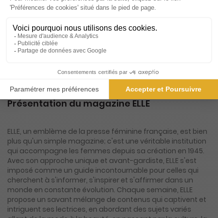
partout et à tout moment de la journée en
voiture (Disponible via CarPlay & Androïd Auto)
ou à pied avec l'application Press Connect (iOS,
Android).
0.49€/mois
Présentation du magazine ELLE
ELLE, un emblème de la presse féminine française, est bien
plus qu'un simple magazine; c'est une véritable institution
qui accompagne les femmes depuis sa création en 1945.
Avec son approche unique et avant-gardiste, ELLE s'est
imposé comme un guide incontournable pour celles qui
cherchent à s'informer, s'inspirer et s'affirmer dans un
monde en constante évolution. Chaque semaine, ELLE
propose un savant mélange de contenus qui captivent et
intriguent ses lectrices, en abordant des sujets variés