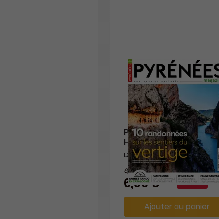
Pyrénées Magazine +
HS
Durée libre
6,90 €
-5%
6,55 €
Ajouter au panier