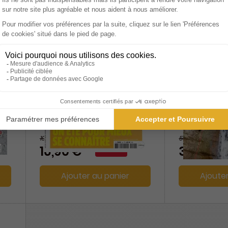
Naturissime
La Montag
Alpinisme
1 an
1 an
19,60 €
56 €
-14%
16,90 €
34,20 €
Ajouter au panier
Ajoute