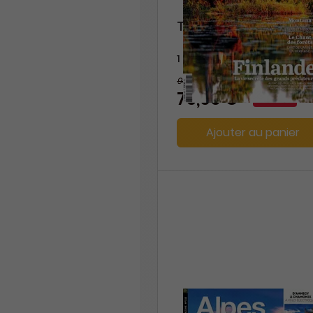
Terre Sauvage
1 an
94,80 €
-21%
75,00 €
Ajouter au panier