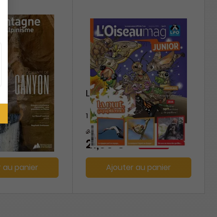
ne et
L'Oiseau Mag Junior
1 an
24 €
-39%
-10%
21,60 €
r au panier
Ajouter au panier