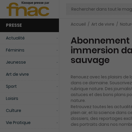
Chercher
Accueil
Art de vivre
Natur
PRESSE
Abonnement m
Actualité
immersion da
Féminins
sauvage
Jeunesse
Art de vivre
Renouez avec les plaisirs de 
dans ce domaine. Souscrive
Sport
rubrique nature. Des journalis
astuces et des bons plans pou
Loisirs
nature.
Retrouvez toutes les actualités
Culture
plein air, et la science dans
dossiers, des reportages excl
Vie Pratique
des portraits dans nos nomb