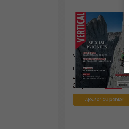
Vertical
1 an
57,50 €
-33%
38,70 €
Ajouter au panier