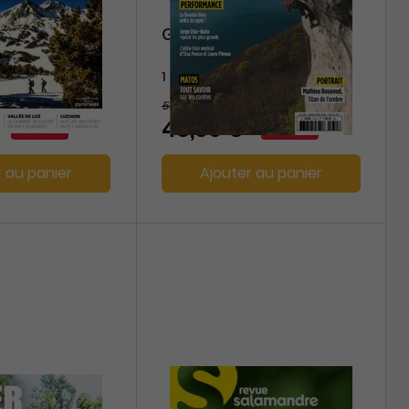
Magazine
Grimper
1 an
55,20 €
-13%
-12%
48,60 €
r au panier
Ajouter au panier