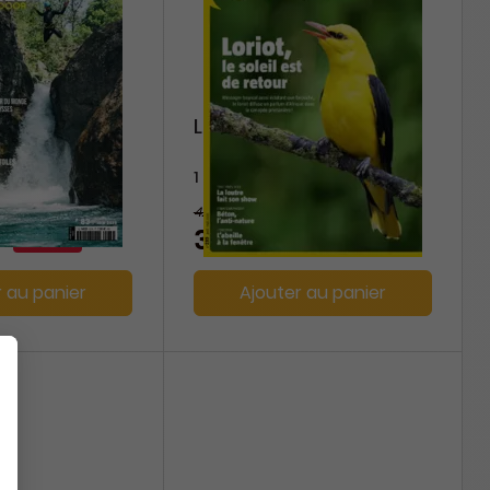
La Salamandre
1 an
42 €
-30%
-7%
39,00 €
r au panier
Ajouter au panier