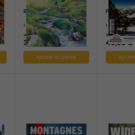
Reliefs
Pyrénées 
1 an
1 an
44 €
56,40 €
-10%
39,60 €
49,00 €
Ajouter au panier
Ajoute