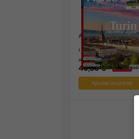
Alpes Magazine
1 an
56,40 €
-17%
46,80 €
Ajouter au panier