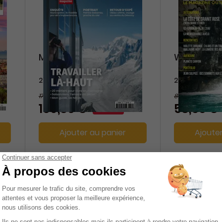
Montagnes Magazine
Wider
2 ans
2 ans
173,80 €
84 €
-37%
109,80 €
58,50 €
Ajouter au panier
Ajoute