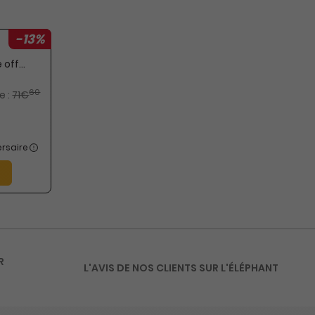
-13%
4 n° • Papier + Version digitale offerte
60
e :
71€
rsaire
R
L'AVIS DE NOS CLIENTS SUR L'ÉLÉPHANT