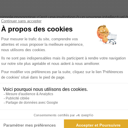
n simple magazine; c'est une invitation à un voyage intellectuel 
ise s'est imposée comme un compagnon indispensable pour les e
geant d'articles fouillés et captivants qui explorent une multitud
, et bien d'autres disciplines encore. Ce qui distingue L'Éléphant
me austères ou complexes. Le magazine se démarque par son ap
'exercer leur mémoire grâce à des jeux et des quiz ingénieusemen
namique et engageante, où l'apprentissage se mêle au plaisir. 
éflexion et encourage le lecteur à établir des connexions entre l
udes de consommation de l'information en proposant une versio
contenus multimédias exclusifs. Cette complémentarité entre le 
ondant aux attentes des lecteurs modernes. En feuilletant L'Élép
verte sur un monde de découvertes. Ce magazine est une vérita
s horizons et nourrir son esprit. L'Éléphant, c'est la promesse 