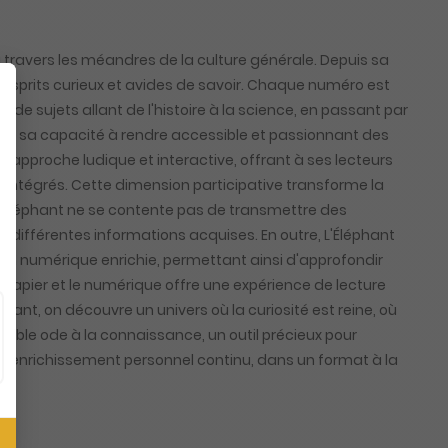
à travers les méandres de la culture générale. Depuis sa
sprits curieux et avides de savoir. Chaque numéro est
e de sujets allant de l'histoire à la science, en passant par
, c'est sa capacité à rendre accessible et passionnant des
proche ludique et interactive, offrant à ses lecteurs
t intégrés. Cette dimension participative transforme la
L'Éléphant ne se contente pas de transmettre des
es différentes informations acquises. En outre, L'Éléphant
n numérique enrichie, permettant ainsi d'approfondir
papier et le numérique offre une expérience de lecture
hant, on découvre un univers où la curiosité est reine, où
ble ode à la connaissance, un outil précieux pour
d'un enrichissement personnel continu, dans un format à la