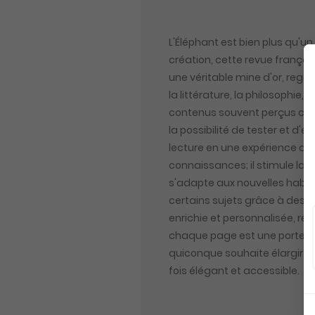
L'Éléphant est bien plus qu'u
création, cette revue frança
une véritable mine d'or, regor
la littérature, la philosophie
contenus souvent perçus com
la possibilité de tester et d
lecture en une expérience dy
connaissances; il stimule la r
s'adapte aux nouvelles habit
certains sujets grâce à des 
enrichie et personnalisée, rép
chaque page est une porte ou
quiconque souhaite élargir se
fois élégant et accessible.