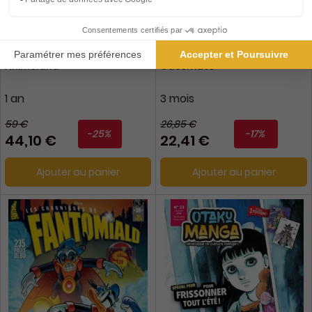
Animeland
Casemate
1 an
3 mois
59 €
26,85 €
-25%
-17%
44,10 €
22,41 €
Ajouter au panier
Ajouter au panier