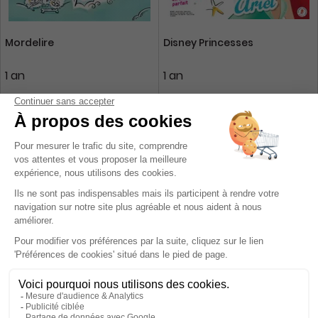
Mordelire
Disney Princesses
1 an
1 an
66 €
35,70 €
-3%
-8%
64,00 €
33,00 €
Ajouter au panier
Ajouter au panier