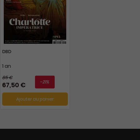
DBD
1 an
85 €
-21%
67,50 €
Ajouter au panier