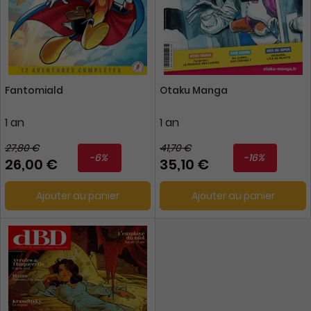
Fantomiald
Otaku Manga
1 an
1 an
27,80 €
41,70 €
-6%
-16%
26,00 €
35,10 €
Ajouter au panier
Ajouter au panier