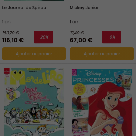
Le Journal de Spirou
Mickey Junior
1 an
1 an
160,70 €
71,40 €
-28%
-6%
116,10 €
67,00 €
Ajouter au panier
Ajouter au panier