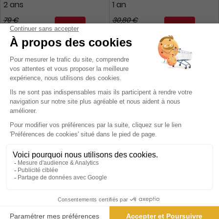
2 ans
1 an
79 €
30,80 €
-43%
-18%
45,00 €
25,20 €
Ajouter au panier
Ajouter au panier
La Montagne et Alpinisme