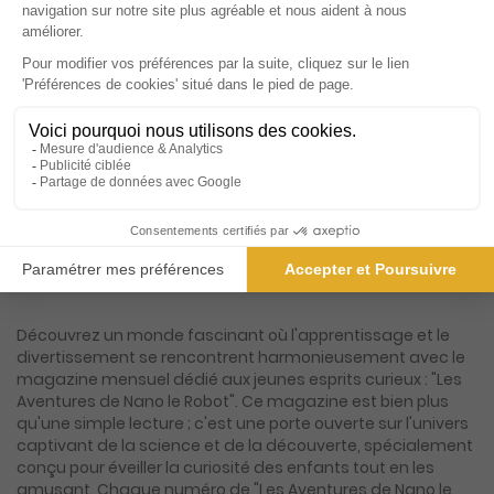
Prix par n° pendant 6 mois, puis 5,90 € par n°
Tarif France métropolitaine
ℹ️
Note :
les codes promotionnels ne sont pas
valables sur ce titre.
Présentation du magazine Mon Petit
Science et Vie avec Nano
Découvrez un monde fascinant où l'apprentissage et le
divertissement se rencontrent harmonieusement avec le
magazine mensuel dédié aux jeunes esprits curieux : "Les
Aventures de Nano le Robot". Ce magazine est bien plus
qu'une simple lecture ; c'est une porte ouverte sur l'univers
captivant de la science et de la découverte, spécialement
conçu pour éveiller la curiosité des enfants tout en les
amusant. Chaque numéro de "Les Aventures de Nano le