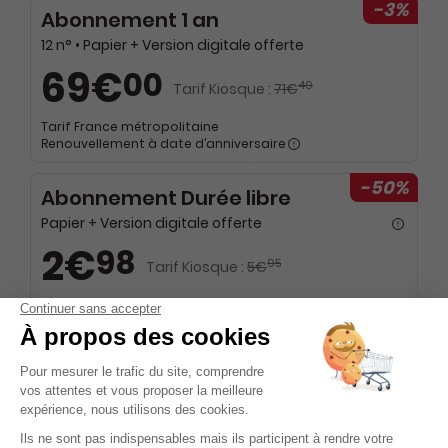
-3%
Abonnement 1 an
12 n° • Papier + Version digitale offerte
69€
00
40
Tarif Kiosque :
71€
Tarif France métropolitaine
Renouvellement à date d’anniversaire
-50%
Abonnement Durée libre
Papier + Version digitale offerte
2€
98
95
Tarif Kiosque :
5€
Prix par n° pendant 6 mois, puis 5,90 € par n°
Tarif France métropolitaine
-50%
Abonnement Durée libre
Papier + Version digitale offerte + 6 HS par an à 5,90 euros
2€
98
95
Tarif Kiosque :
5€