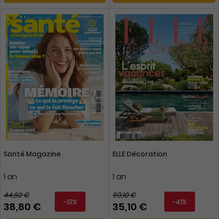
Santé Magazine
ELLE Décoration
1 an
1 an
44,60 €
59,10 €
-13%
-41%
38,80 €
35,10 €