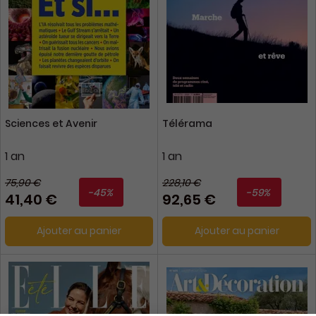
Sciences et Avenir
Télérama
1 an
1 an
75,90 €
228,10 €
-45%
-59%
41,40 €
92,65 €
Ajouter au panier
Ajouter au panier