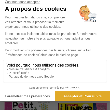
ELLE
Art et Décoration
1 an
1 an
150,80 €
48,60 €
-64%
-35%
53,93 €
31,41 €
Ajouter au panier
Ajouter au panier