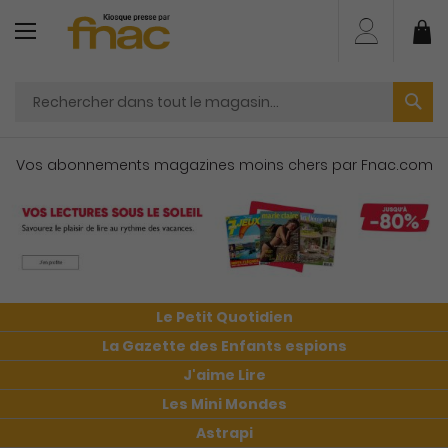
Aller
au
Mo
contenu
Vos abonnements magazines moins chers par Fnac.com
Le Petit Quotidien
La Gazette des Enfants espions
J'aime Lire
Les Mini Mondes
Astrapi