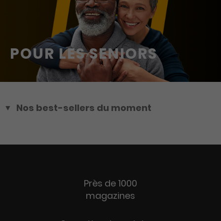
POUR LES SENIORS
Nos best-sellers du moment
Télérama
Vogue France
Le Point
Près de 1000
Paris Match
magazines
ELLE