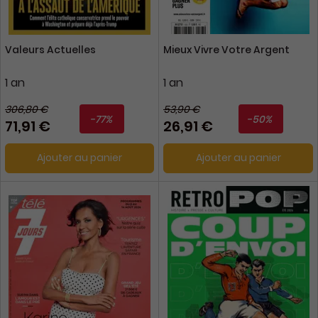
Valeurs Actuelles
Mieux Vivre Votre Argent
1 an
1 an
306,80 €
53,90 €
-77%
-50%
71,91 €
26,91 €
Ajouter au panier
Ajouter au panier