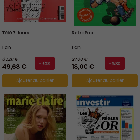
Télé 7 Jours
RetroPop
1 an
1 an
83,20 €
27,60 €
-40%
-35%
49,68 €
18,00 €
Ajouter au panier
Ajouter au panier