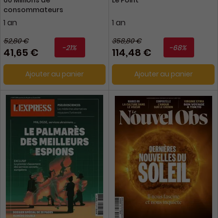
60 Millions de
Le Point
consommateurs
1 an
1 an
52,80 €
358,80 €
-21%
-68%
41,65 €
114,48 €
Ajouter au panier
Ajouter au panier