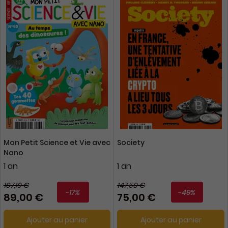
Mon Petit Science et Vie avec
Society
Nano
1 an
1 an
107,10 €
147,50 €
-17%
-49%
89,00 €
75,00 €
Ajouter au panier
Ajouter au panier