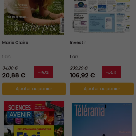
Marie Claire
Investir
1 an
1 an
34,80 €
239,20 €
-40%
-55%
20,88 €
106,92 €
Ajouter au panier
Ajouter au panier