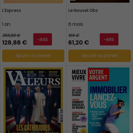
L'Express
Le Nouvel Obs
1 an
6 mois
358,80 €
195 €
-64%
-69%
128,88 €
61,20 €
Ajouter au panier
Ajouter au panier