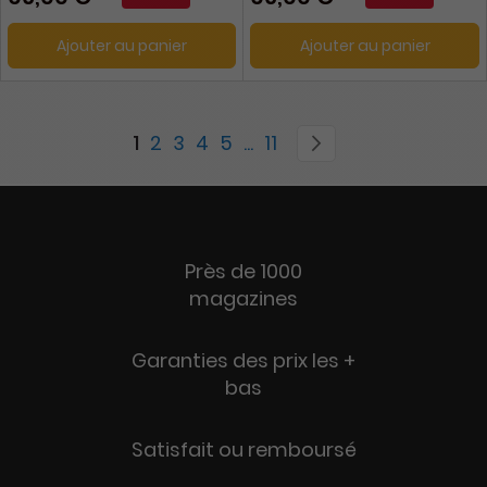
Ajouter au panier
Ajouter au panier
Page
You're currently reading page
Page
Page
Page
Page
Page
Page
Suivant
1
2
3
4
5
...
11
Près de 1000
magazines
Garanties des prix les +
bas
Satisfait ou remboursé