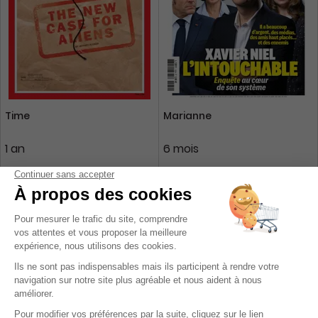
Time
Marianne
1 an
6 mois
130,90 €
91 €
-45%
-45%
71,96 €
49,68 €
Ajouter au panier
Ajouter au panier