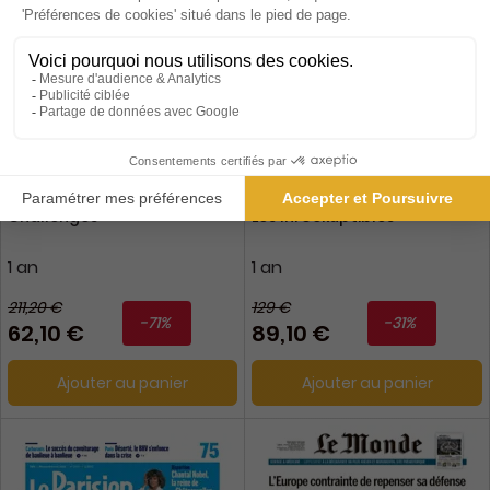
Challenges
Les Inrockuptibles
1 an
1 an
211,20 €
129 €
-71%
-31%
62,10 €
89,10 €
Ajouter au panier
Ajouter au panier