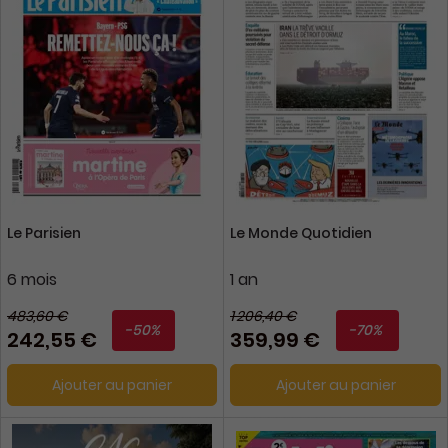
Le Parisien
Le Monde Quotidien
6 mois
1 an
483,60 €
1 206,40 €
-50%
-70%
242,55 €
359,99 €
Ajouter au panier
Ajouter au panier