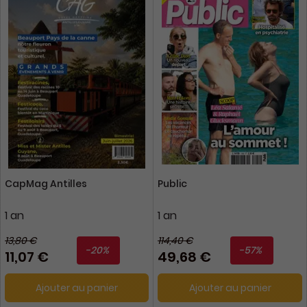
CapMag Antilles
Public
1 an
1 an
13,80 €
114,40 €
-20%
-57%
11,07 €
49,68 €
Ajouter au panier
Ajouter au panier