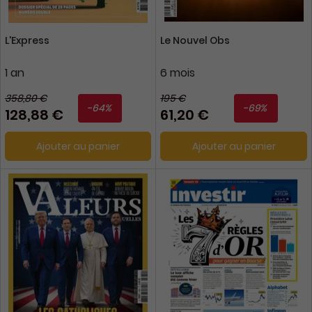
L'Express
Le Nouvel Obs
1 an
6 mois
358,80 €
195 €
-64%
-69%
128,88 €
61,20 €
Ajouter au panier
Ajouter au panier