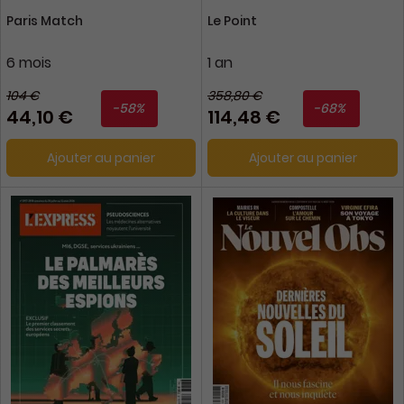
Paris Match
Le Point
6 mois
1 an
104 €
358,80 €
-58%
-68%
44,10 €
114,48 €
Ajouter au panier
Ajouter au panier