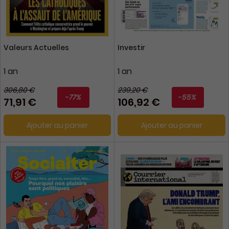
Valeurs Actuelles
Investir
1 an
1 an
306,80 €
239,20 €
-77%
-55%
71,91 €
106,92 €
Ajouter au panier
Ajouter au panier