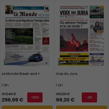
Le Monde Week-end +
Voix du Jura
1 an
1 an
672,40 €
109,20 €
-56%
-9%
296,99 €
99,20 €