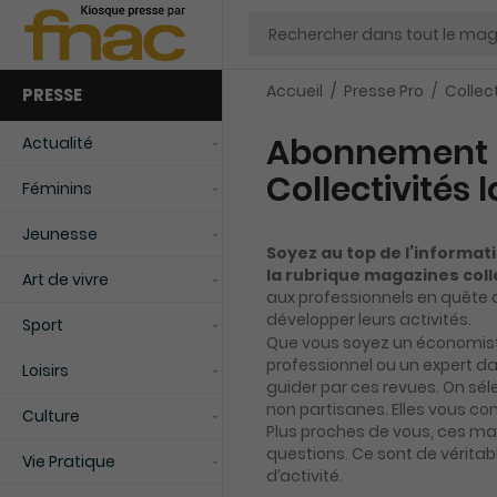
Chercher
Accueil
Presse Pro
Collect
PRESSE
Abonnement 
Actualité
Collectivités 
Féminins
Jeunesse
Soyez au top de l’informat
la rubrique magazines coll
Art de vivre
aux professionnels en quête 
développer leurs activités.
Sport
Que vous soyez un économist
professionnel ou un expert d
Loisirs
guider par ces revues. On sél
non partisanes. Elles vous con
Culture
Plus proches de vous, ces m
questions. Ce sont de véritabl
Vie Pratique
d’activité.