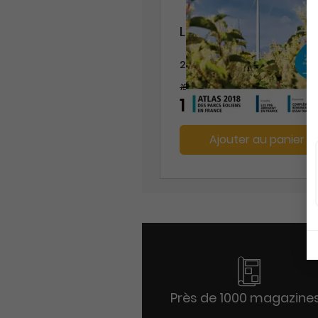
Le Journal de l'Eolien
2 ans
159 €
-10%
143,10 €
Ajouter au panier
Près de 1000 magazine