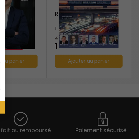
Achats
Régions Magazine
1 an
195 €
-10%
-10%
€
175,50 €
r au panier
Ajouter au panier
sfait ou remboursé
Paiement sécurisé