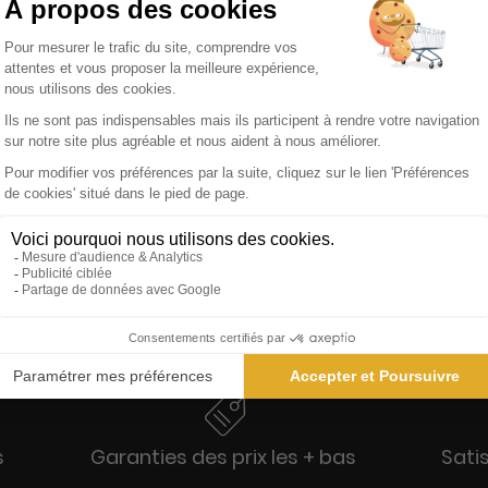
L'Autre Cuisine
Decision 
1 an
2 ans
110 €
367,20 €
-14%
95,00 €
330,48 
Ajouter au panier
Ajoute
s
Garanties des prix les + bas
Sati