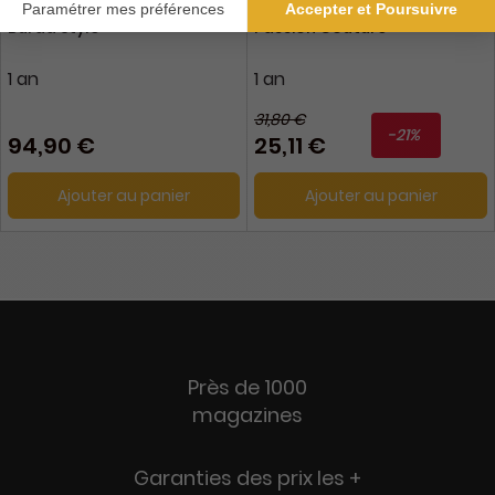
Burda Style
Passion Couture
1 an
1 an
31,80 €
-21%
94,90 €
25,11 €
Ajouter au panier
Ajouter au panier
Près de 1000
magazines
Garanties des prix les +