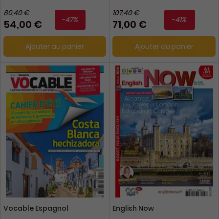
80,40 €
107,40 €
-47%
-41%
54,00 €
71,00 €
Ajouter au panier
Ajouter au panier
Vocable Espagnol
English Now