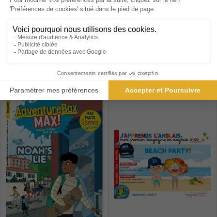
Vocable Allemand
Baika
1 an
1 an
320,40 €
40 €
-39%
-10%
216,00 €
36,00 €
Ajouter au panier
Ajouter au panier