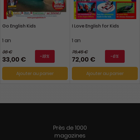
Go English Kids
I Love English for Kids
1 an
1 an
36 €
76,45 €
-18%
-6%
33,00 €
72,00 €
Ajouter au panier
Ajouter au panier
Près de 1000
magazines