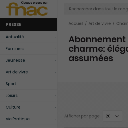
Chercher
Accueil
Art de vivre
Char
PRESSE
Abonnement 
Actualité
charme: éléga
Féminins
assumées
Jeunesse
Art de vivre
Sport
Loisirs
Culture
Afficher
par page
Vie Pratique