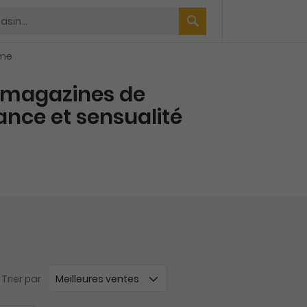
me
magazines de
nce et sensualité
Trier par