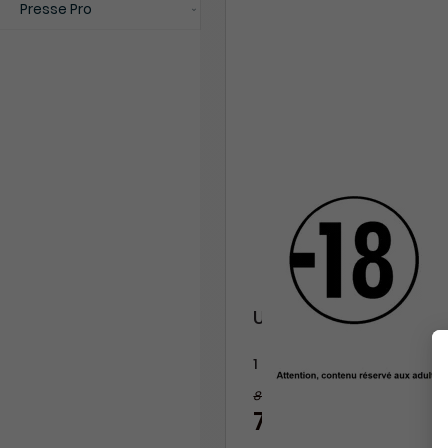
Presse Pro
Union
1 an
83,40 €
-10%
74,90 €