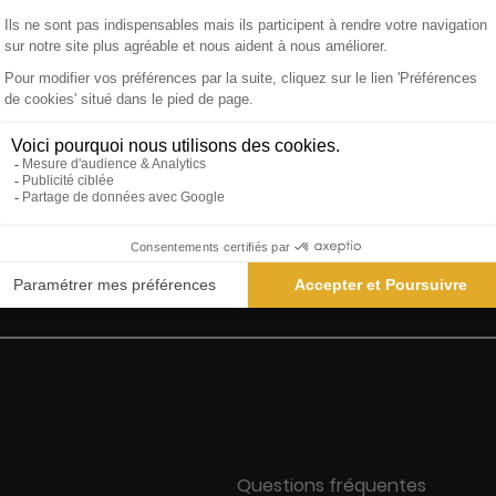
s
Garanties des prix les + bas
Sati
Questions fréquentes