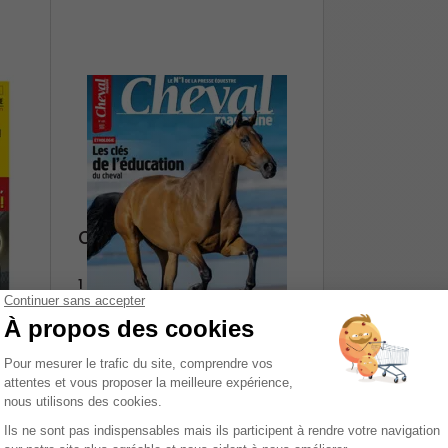
Cheval magazine
1 an
171,15 €
-56%
75,60 €
Ajouter au panier