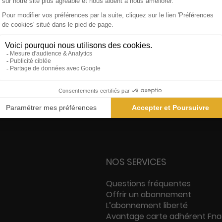
s
Garanties des prix les + bas
Sati
NOS SERVICES
Questions fréquentes
Offrir un abonnement
L’abonnement liberté
Avantage carte adhérent Fn