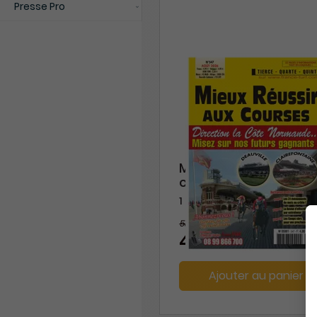
Presse Pro
Mieux réussir aux
courses
1 an
58,80 €
-23%
45,00 €
Ajouter au panier