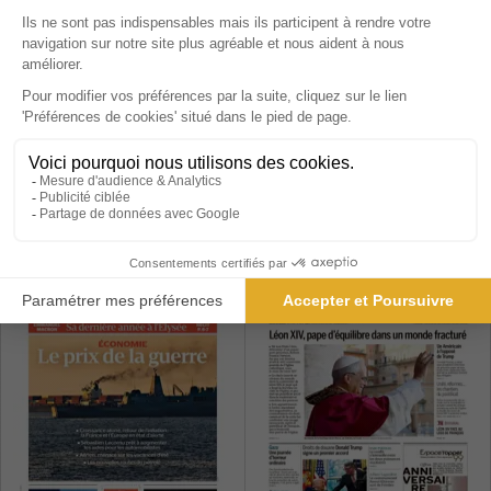
The New York Times
Fortune
International Edition
2 ans
1 an
2 808 €
39,99 €
-46%
-10%
1 521,00 €
35,99 €
Ajouter au panier
Ajouter au panier