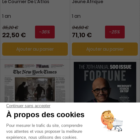
Le Courrier De L'Atlas
Jeune Afrique
1 an
1 an
35,20 €
94,80 €
-36%
-25%
22,50 €
71,10 €
Ajouter au panier
Ajouter au panier