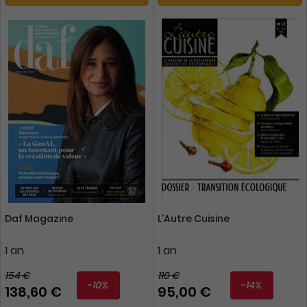
Daf Magazine
L'Autre Cuisine
1 an
1 an
154 €
110 €
-10%
-14%
138,60 €
95,00 €