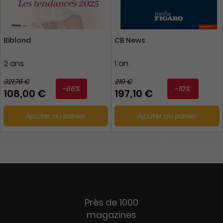
Biblond
CB News
2 ans
1 an
321,76 €
219 €
-66%
-10%
108,00 €
197,10 €
Ajouter au panier
Ajouter au panier
Près de 1000
magazines