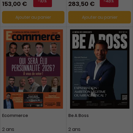
-10%
-48%
153,00 €
283,50 €
Ajouter au panier
Ajouter au panier
Ecommerce
Be A Boss
2 ans
2 ans