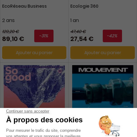
EcoRéseau Business
Ecologie 360
2 ans
1 an
129,20 €
47,40 €
-31%
-42%
89,10 €
27,54 €
Ajouter au panier
Ajouter au panier