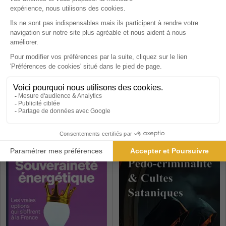
So Good
Mouvement
1 an
1 an
29,80 €
50 €
-16%
-12%
25,00 €
44,10 €
Ajouter au panier
Ajouter au panier