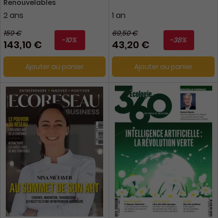
Renouvelables
2 ans
1 an
159 €
69,50 €
-10%
-38%
143,10 €
43,20 €
Ajouter au panier
Ajouter au panier