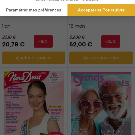
Plenior
Pleine Vie
1 an
18 mois
23,10 €
82,80 €
-10%
-25%
20,79 €
62,00 €
Ajouter au panier
Ajouter au panier