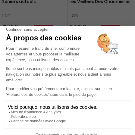
Seniors actuels
Les Veillees Des Chaumieres
1 an
1 an
23,40 €
128,70 €
-25%
-23%
17,55 €
99,00 €
Ajouter au panier
Ajouter au panier