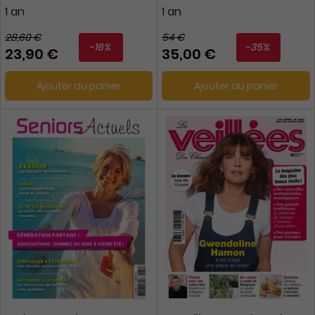
1 an
1 an
28,60 €
54 €
-16%
-35%
23,90 €
35,00 €
Ajouter au panier
Ajouter au panier