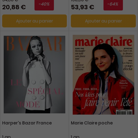
-40%
-64%
20,88 €
53,93 €
Ajouter au panier
Ajouter au panier
Harper's Bazar France
Marie Claire poche
1 an
1 an