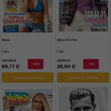
Maxi
Biba Poche
1 an
1 an
140,40 €
28,60 €
-50%
-6%
69,77 €
26,90 €
Ajouter au panier
Ajouter au panier