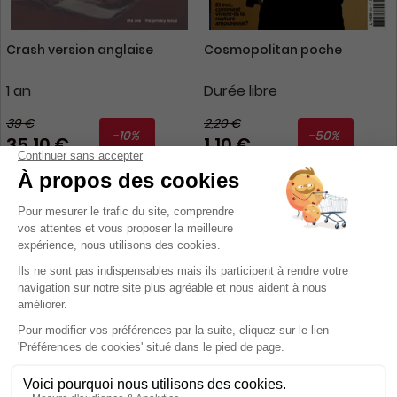
Crash version anglaise
Cosmopolitan poche
1 an
Durée libre
39 €
2,20 €
-10%
-50%
35,10 €
1,10 €
Ajouter au panier
Ajouter au panier