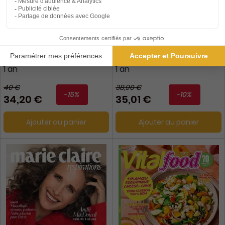
Gaze
Fresh Mag Paris
1 an
1 an
40 €
38,90 €
-15%
-10%
34,20 €
35,01 €
Ajouter au panier
Ajouter au panier