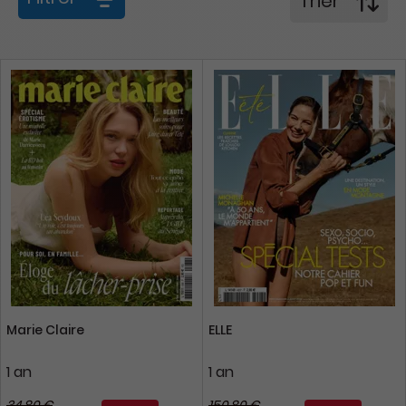
Trier
Marie Claire
ELLE
1 an
1 an
34,80 €
150,80 €