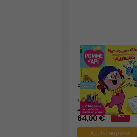
Pomme D'Api
1 an
71,40 €
-10%
64,00 €
Ajouter au panier