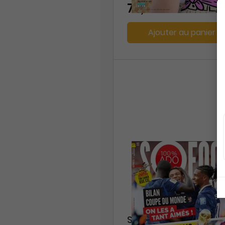
72,00 €
Ajouter au panier
So foot club