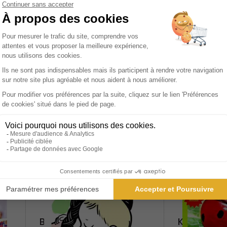
-9%
76,00 €
75,00 €
Ajouter au panier
Ajoute
Babille
Kolala