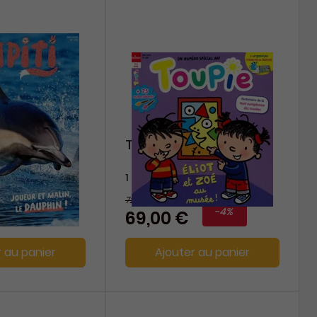
Toupie
1 an
72 €
-10%
-4%
69,00 €
r au panier
Ajouter au panier