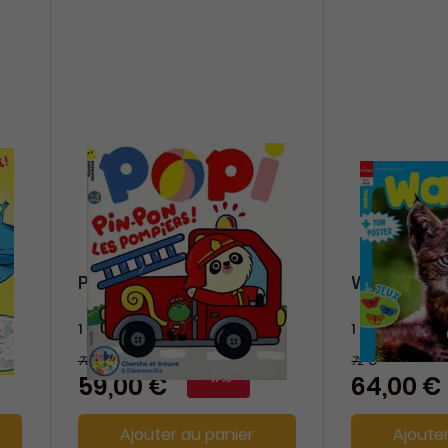
Popi
Wakou
1 an
1 an
71,40 €
72 €
-17%
59,00 €
64,00 €
Ajouter au panier
Ajoute