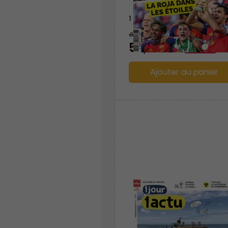
1 an
60,50 €
-6%
57,00 €
Ajouter au panier