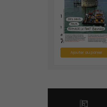
1 jour 1 actu
1 an
80 €
-10%
72,00 €
Ajouter au panier