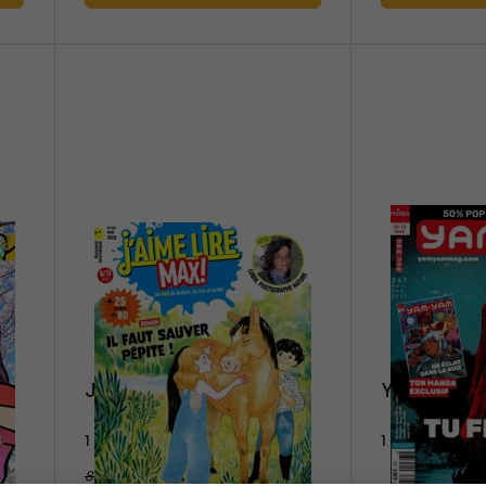
J'aime lire Max
Yam Yam
1 an
1 an
83,40 €