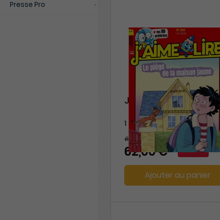
Presse Pro
J'aime Lire
1 an
66 €
-6%
62,00 €
Ajouter au panier