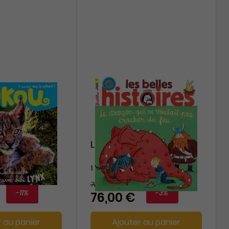
Les Belles Histoires
1 an
78 €
-11%
-3%
76,00 €
r au panier
Ajouter au panier