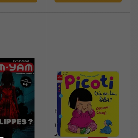
Picoti
1 an
71,40 €