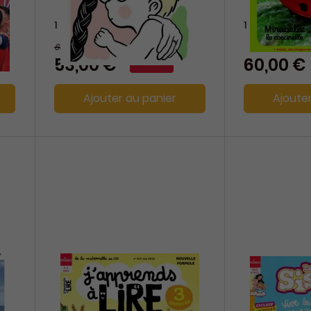
1 an
1 an
60 €
-12%
53,00 €
60,00 €
Ajouter au panier
Ajoute