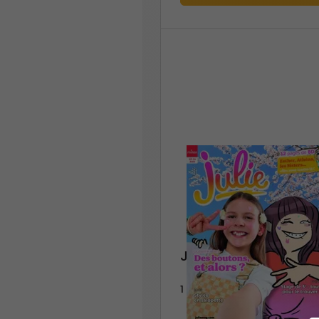
Julie
1 an