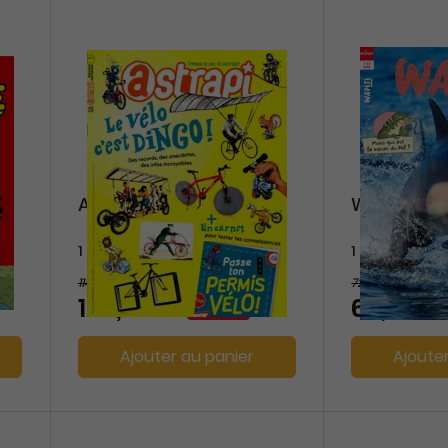
Astrapi
Wapiti
1 an
1 an
114,40 €
72 €
-5%
109,00 €
65,00 €
Ajouter au panier
Ajoute