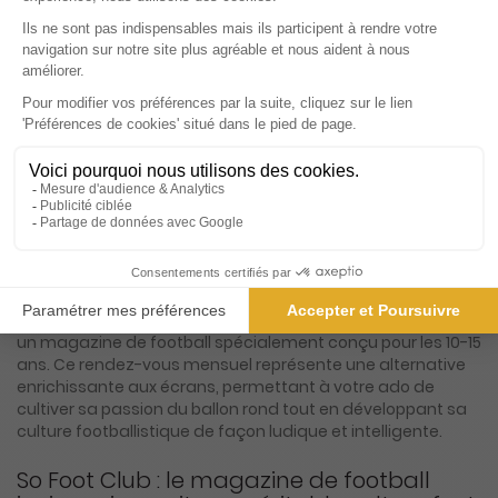
5€
10
20
Tarif Kiosque :
5€
Prix par n°
Tarif France métropolitaine
ℹ️
Note :
les codes promotionnels ne sont pas
valables sur ce titre.
Présentation du magazine So foot club
L'abonnement So Foot Club offre à votre jeune passionné
un magazine de football spécialement conçu pour les 10-15
ans. Ce rendez-vous mensuel représente une alternative
enrichissante aux écrans, permettant à votre ado de
cultiver sa passion du ballon rond tout en développant sa
culture footballistique de façon ludique et intelligente.
So Foot Club : le magazine de football