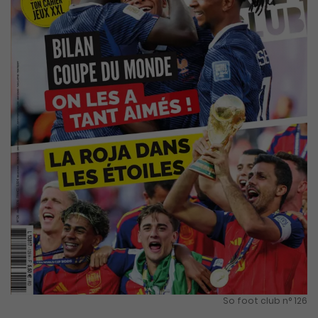
So foot club n° 126