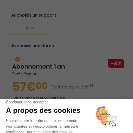
Je choisis un support
Papier
Je choisis une durée
-6%
Abonnement 1 an
11 n° • Papier
57€
00
50
Tarif Kiosque :
60€
Tarif France métropolitaine
-2%
Abonnement Durée libre
Papier