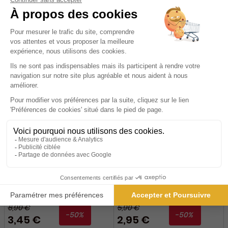
Skieur Magazine
ELLE Décoration
Durée libre
Durée libre
6,90 €
5,90 €
-50%
-50%
3,45 €
2,95 €