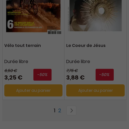
Vélo tout terrain
Le Coeur de Jésus
Durée libre
Durée libre
6,50 €
7,75 €
-50%
-50%
3,25 €
3,88 €
Ajouter au panier
Ajouter au panier
Page
You're currently reading pag
Page
Page
Suivant
1
2