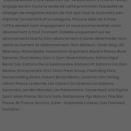
engagé durant toute la durée de cette promotion. Possibilité de
changer de magazine autant de fois que vous le souhaitez, peu
importe l'ancienneté et la catégorie. Passé le délai de 6 mois,
l'offre devient sans engagement et vous pourrez arrêter votre
abonnement à tout moment. Valable uniquement sur les
abonnements liberté, hors abonnement à durée déterminée, hors
vente au numéro et réabonnement. Hors éditeurs : 01net Mag, 142
Mille Lieux, Altice Media, Association Argument, Bayard Presse, Book
Services, Chut Media, Com C Com, Diverti Editions, Edition Dipa
Burda Sas, Editions De La Salamandre, Editions Hf, Editions Lva, Elan
Medias, Entreprendre, First Class Press Group, Fresh Mag Paris,
Homecooking Share, Hubert Burda Media, Jazzman, Kim Verlag,
Lafont Presse, Le Monde, Les Cahiers Du Cinema, Les Editions
Secondes, Les Mini Mondes, Les Publications Conde Nast, Link Digital
Spirit, Milan Presse, Motors Gate, Multipresse, Pgv Maison, Play Bac
Presse, Rs France, Rustica, Sane - Stephanie Loiseau, Sas Followed,
Socialter.