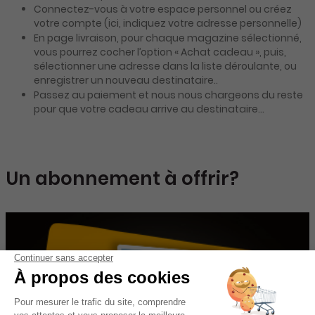
Connectez-vous à votre espace personnel ou créez
votre compte (ici, indiquez votre adresse personnelle)
En page livraison, pour chaque magazine sélectionné,
vous pourrez cocher l’option « Achat cadeau », puis,
sélectionner une adresse dans la liste déroulante, ou
enregistrer un nouveau destinataire..
Passez au paiement et nous nous chargeons du reste
pour que votre cadeau arrive au destinataire…
Un abonnement à offrir?