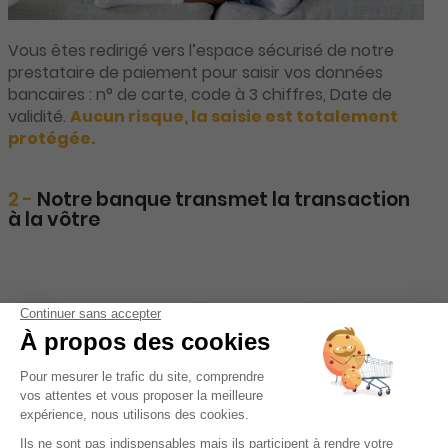
Vous êtes redirigé vers l’espace sécurisé de notre
prestataire de paiement pour saisir vos données
bancaires : n° de carte, code à 3 chiffres, Date de
validité.
Aucun risque, la saisie est totalement
protégée.
2 -
Notre banque transmet la transaction
à la vôtre