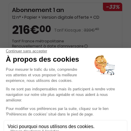
-33%
Abonnement 1 an
12 n° • Papier + Version digitale offerte + CD
216€
00
40
Tarif Kiosque :
320€
Tarif France métropolitaine
Renouvellement à date d’anniversaire
-50%
Abonnement Durée libre
Papier + Version digitale offerte + 1 double CD "complément audio" par numéro
13€
35
70
Tarif Kiosque :
26€
Prix par n° pendant 6 mois, puis 18 € par n°
Tarif France métropolitaine
-50%
Abonnement Durée libre
Papier + Version digitale offerte