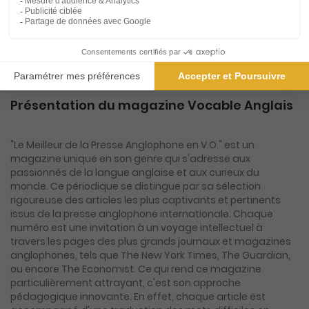
3€
35
70
Tarif Kiosque :
6€
Prix par n° pendant 6 mois, puis 4,50 € par n°
Tarif France métropolitaine
Présentation du magazine Vocable Anglais
"Le Meilleur de la Presse Anglophone en V.O." est un
magazine unique en son genre qui s'adresse aux
passionnés de la langue anglaise et aux curieux du
monde. Ce périodique se distingue par sa sélection
rigoureuse des articles les plus captivants et pertinents
issus de la presse anglophone internationale. Chaque
numéro est une invitation à un voyage intellectuel à
travers les pages des plus grands journaux et magazines
anglophones, tels que The New York Times, The Guardian,
ou encore The Economist. Ce qui rend ce magazine
particulièrement attrayant, c'est son approche
pédagogique innovante. En effet, chaque article est