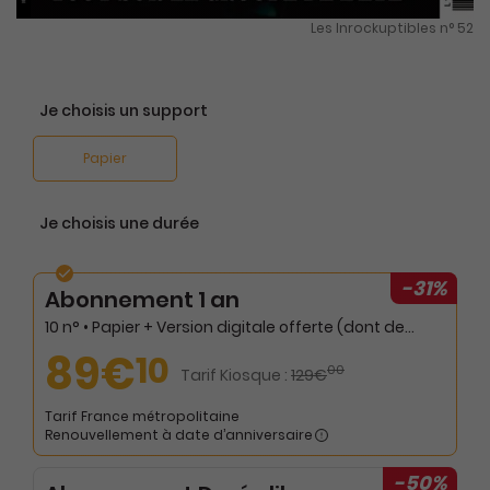
Les Inrockuptibles n° 52
Je choisis un support
Papier
Je choisis une durée
-31%
Abonnement 1 an
10 n° • Papier + Version digitale offerte (dont deux numéros doubles) + audio
89€
10
00
Tarif Kiosque :
129€
Tarif France métropolitaine
Renouvellement à date d’anniversaire
-50%