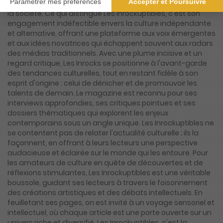
au cinéma, en passant par la littérature, les arts visuels et
la société. Ce qui distingue Les Inrockuptibles, c'est son
engagement indéfectible envers la culture indépendante
et alternative, offrant une plateforme aux voix émergentes
et aux idées novatrices qui échappent souvent aux radars
des médias traditionnels. Avec une plume incisive et un
regard critique, Les Inrocks se positionne à l'avant-garde
des tendances culturelles, tout en restant fidèle à son
esprit d'origine : celui de dénicher et de promouvoir les
talents de demain. Le magazine est reconnu pour ses
interviews approfondies, ses critiques pointues et ses
dossiers thématiques qui explorent les enjeux
contemporains sous un angle unique. Les Inrockuptibles ne
se contentent pas de relater l'actualité culturelle ; ils la
façonnent, en offrant à leurs lecteurs une perspective
audacieuse et éclairée sur le monde qui les entoure. Pour
les amateurs de culture en quête de découvertes et de
réflexions stimulantes, Les Inrockuptibles est une véritable
boussole, guidant ses lecteurs à travers le foisonnement
des créations artistiques et des débats intellectuels. En
feuilletant ses pages, on est invité à un voyage sensoriel et
intellectuel, où chaque article est une porte ouverte sur un
univers riche et diversifié. Les Inrockuptibles, c'est la