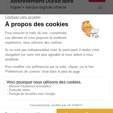
Abonnement Durée libre
Papier + Version digitale offerte
6€
45
90
Tarif Kiosque :
12€
Prix par n° pendant 6 mois, puis 9,90 € par n°
Tarif France métropolitaine
Présentation du magazine Les
Inrockuptibles
Les Inrockuptibles, souvent surnommé "Les Inrocks", est
bien plus qu'un simple magazine ; c'est une institution
culturelle qui a su captiver et inspirer des générations de
lecteurs depuis sa création en 1986. Initialement lancé
comme un mensuel dédié à la musique rock
indépendante, le magazine a rapidement élargi son
champ d'action pour devenir un bimensuel incontournable,
couvrant un large éventail de sujets allant de la musique