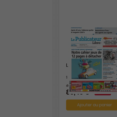
Le Publicateur Libre
1 an
93,60 €
-8%
86,40 €
Ajouter au panier