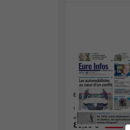
Eure Infos
1 an
93,60 €
-14%
80,80 €