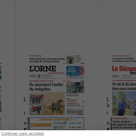
L'Orne Combattante
Le Démoc
Vernonnai
1 an
1 an
98,80 €
93,60 €
-8%
91,20 €
86,40 €