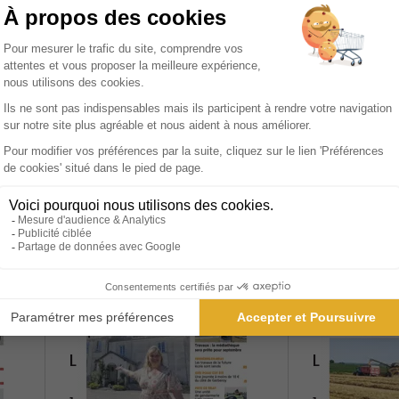
Ajouter au panier
Ajoute
L'Eclaireur - la Dépêche
Le Bulletin