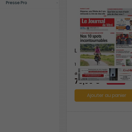
Presse Pro
Le Journal de Vitré
1 an
98,80 €
-21%
78,00 €
Ajouter au panier