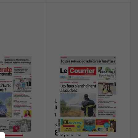
rate
Le Courrier
s
Indépendant
1 an
98,80 €
-8%
-13%
86,00 €