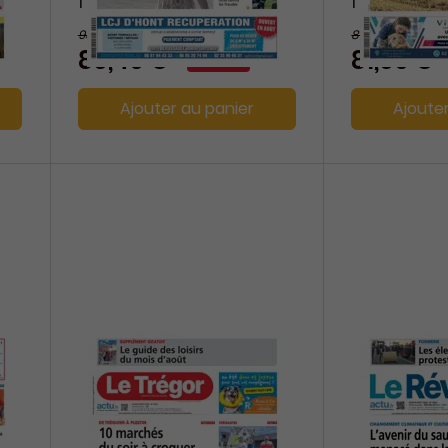
1 an
1 an
93,60 €
88,40 €
-8%
86,40 €
81,60 €
Ajouter au panier
Ajoute