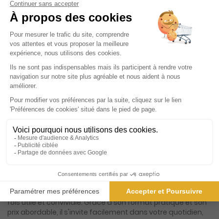
ℹ️
Note :
les codes promotionnels ne sont pas
valables sur ce titre.
Présentation du magazine Le Journal de
Vitré
Découvrez un magazine qui se distingue par sa capacité à
capturer l'essence même de votre région, en vous offrant
un panorama complet et captivant de l'actualité locale.
Ce magazine, véritable compagnon de votre quotidien,
s'adresse à toute la famille en proposant un contenu riche
et varié qui saura satisfaire toutes les curiosités. Que vous
soyez passionné par les faits divers, fervent supporter des
équipes sportives locales, amateur de loisirs et de culture,
ou simplement à la recherche de bonnes affaires dans les
petites annonces, ce magazine est fait pour vous. Chaque
semaine, plongez dans un univers où l'information est à la
fois utile et conviviale. Grâce à son format pratique et son
prix abordable, il s'invite facilement dans votre quotidien,