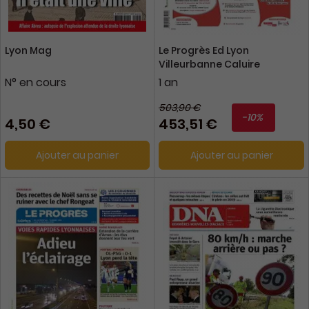
Lyon Mag
Le Progrès Ed Lyon
Villeurbanne Caluire
N° en cours
1 an
503,90 €
-10%
4,50 €
453,51 €
Ajouter au panier
Ajouter au panier