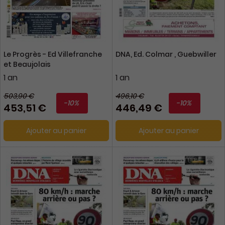
Le Progrès - Ed Villefranche
DNA, Ed. Colmar , Guebwiller
et Beaujolais
1 an
1 an
503,90 €
496,10 €
-10%
-10%
453,51 €
446,49 €
Ajouter au panier
Ajouter au panier