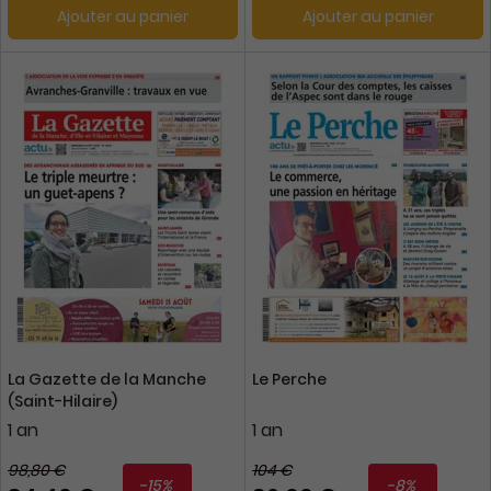
Ajouter au panier
Ajouter au panier
La Gazette de la Manche
Le Perche
(Saint-Hilaire)
1 an
1 an
98,80 €
104 €
-15%
-8%