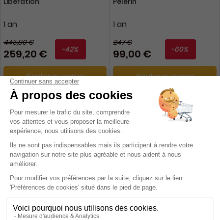
Libération
Pèlerin
1 an
1 an
445,80 €
247 €
-42%
-60%
259,20 €
99,00 €
Ajouter au panier
Ajouter au panier