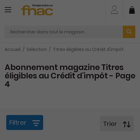
Aller
au
Mo
contenu
Accueil
Sélection
Titres éligibles au Crédit d'impôt
Abonnement magazine Titres
éligibles au Crédit d'impôt - Page
4
Filtrer
Trier