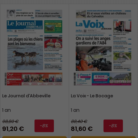
Le Journal d'Abbeville
La Voix - Le Bocage
1 an
1 an
98,80 €
88,40 €
-8%
-8%
91,20 €
81,60 €