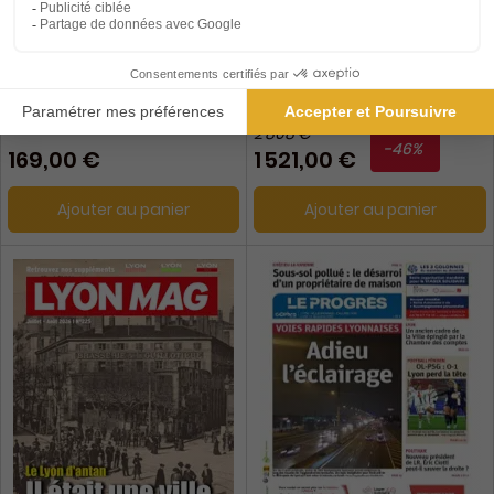
L'Eco
The New York Times
International Edition
1 an
2 ans
2 808 €
-46%
169,00 €
1 521,00 €
Ajouter au panier
Ajouter au panier