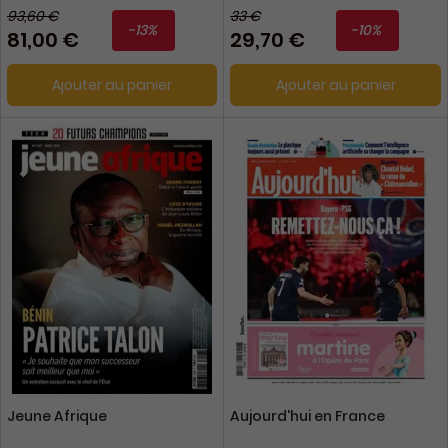
93,60 €
33 €
-13%
-10%
81,00 €
29,70 €
Ajouter au panier
Ajouter au panier
Jeune Afrique
Aujourd'hui en France