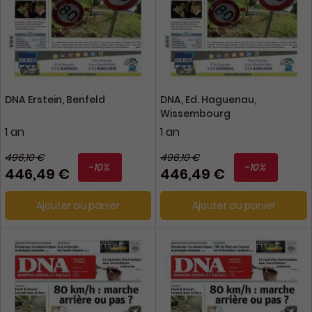
DNA Erstein, Benfeld
DNA, Ed. Haguenau,
Wissembourg
1 an
1 an
496,10 €
496,10 €
-10%
-10%
446,49 €
446,49 €
Ajouter au panier
Ajouter au panier