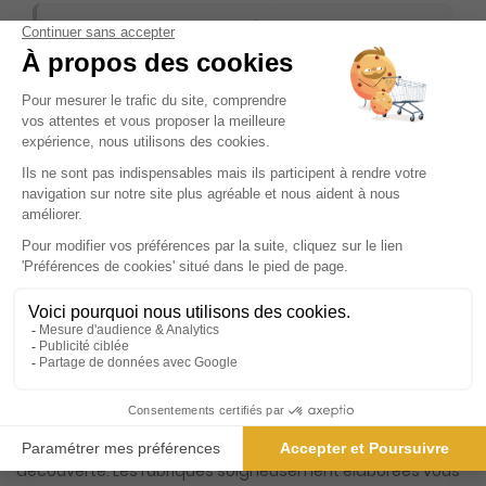
ℹ️
Note :
les codes promotionnels ne sont pas
valables sur ce titre.
Présentation du magazine La Gazette du
Centre Morbihan
Découvrez un magazine qui se distingue par sa capacité à
capturer l'essence même de votre région, LOCMINE, tout en
restant accessible et convivial pour toute la famille. Ce
périodique, véritable compagnon hebdomadaire, se
consacre à vous offrir un panorama complet de l'actualité
locale, en mettant en lumière les événements qui
façonnent votre quotidien. Que vous soyez passionné par
les faits divers, fervent supporter des équipes sportives
locales, ou simplement curieux des activités culturelles et
de loisirs, ce magazine est conçu pour répondre à toutes
vos attentes. Chaque semaine, plongez dans un univers
riche et varié où chaque page est une invitation à la
découverte. Les rubriques soigneusement élaborées vous