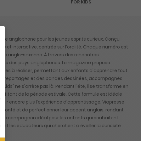
FOR KIDS
monde anglophone pour les jeunes esprits curieux. Conçu
ue et interactive, centrée sur l'oralité. Chaque numéro est
lture anglo-saxonne. À travers des rencontres
ditions des pays anglophones. Le magazine propose
les à réaliser, permettant aux enfants d'apprendre tout
 mini-reportages et des bandes dessinées, accompagnés
 Kids" ne s'arrête pas là. Pendant l'été, il se transforme en
ofitant de la période estivale. Cette formule est idéale
ichir encore plus l'expérience d'apprentissage, Viapresse
lonté et de perfectionner leur accent anglais, rendant
onc le compagnon idéal pour les enfants qui souhaitent
s et les éducateurs qui cherchent à éveiller la curiosité