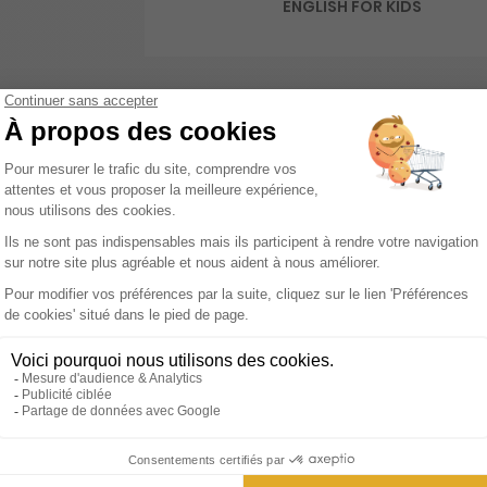
ENGLISH FOR KIDS
 bien plus qu'un simple magazine; c'est une porte ouverte sur le 
tion à l'anglais, ce magazine se distingue par son approche ludiq
ransporte les enfants dans l'univers riche et diversifié de la cu
ecteurs découvrent des aspects fascinants de la vie et des tra
tente avec une variété de jeux amusants et des recettes simp
t rendue accessible grâce à des contenus variés tels que des
que page pour faciliter la compréhension. Mais "I Love English for
t aux enfants une continuité dans leur apprentissage tout en pr
'engagement des jeunes lecteurs tout au long de l'année. Pour enr
 un CD audio. Ce complément permet aux enfants d'écouter à vo
encore plus immersif et efficace. "I Love English for Kids" est d
 ludique et enrichissante. C'est un outil précieux pour les parent
 jeunes générations.