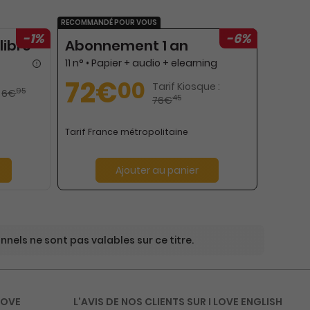
RECOMMANDÉ POUR VOUS
-1%
-6%
libre
Abonnement 1 an
11 n° • Papier + audio + elearning
72€
00
Tarif Kiosque :
95
6€
45
76€
Tarif France métropolitaine
Ajouter au panier
nels ne sont pas valables sur ce titre.
LOVE
L'AVIS DE NOS CLIENTS SUR I LOVE ENGLISH