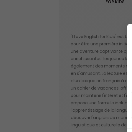
FOR KIDS
"I Love English for Kids" est
pour être une première initia
une aventure captivante qui t
enrichissantes, les jeunes l
également des moments de dé
en s'amusant. La lecture es
d'un lexique en français à cha
un cahier de vacances, offran
pour maintenir l'intérêt et l
propose une formule incluant
l'apprentissage de la langue 
découvrir l'anglais de manière
linguistique et culturelle des