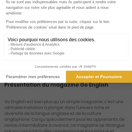
Tarif France métropolitaine
Renouvellement à date d’anniversaire
-50%
Abonnement Durée libre
Papier + Version digitale offerte
3€
25
50
Tarif Kiosque :
6€
Prix par n° pendant 6 mois, puis 5,90 € par n°
Tarif France métropolitaine
Présentation du magazine Go English
Go English est bien plus qu'un simple magazine; c'est une
véritable invitation à plonger dans l'univers riche et
diversifié de la langue anglaise et de la culture
anglophone. Conçu spécialement pour les apprenants de
niveau intermédiaire à avancé, ce magazine se distingue
par sa capacité à allier apprentissage linguistique et