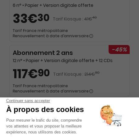
6 n° • Papier + Version digitale offerte
33€
30
40
Tarif Kiosque :
41€
Tarif France métropolitaine
Renouvellement à date d’anniversaire
-45%
Abonnement 2 ans
12 n° • Papier + Version digitale offerte + 12 CDs
117€
90
80
Tarif Kiosque :
214€
Tarif France métropolitaine
Renouvellement à date d’anniversaire
-25%
Abonnement 2 ans
12 n° • Papier + Version digitale offerte
62€
10
80
Tarif Kiosque :
82€