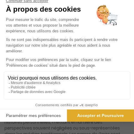
64€
80
00
Tarif Kiosque :
80€
Tarif France métropolitaine
Renouvellement à date d’anniversaire
Présentation du magazine Gaze
Gaze est une revue semestrielle qui se distingue par son
approche unique et audacieuse de la narration visuelle et
écrite. En célébrant les regards féminins, ce magazine
indépendant s'impose comme un espace de liberté et
d'expression pour les voix féminines du monde entier.
Chaque numéro de Gaze est une invitation à plonger dans
des récits intimes et authentiques, où le journalisme
incarné se mêle à une photographie saisissante pour offrir
une expérience de lecture immersive et enrichissante. Le
magazine se positionne comme un véritable écrin pour les
histoires personnelles, mettant en lumière des
perspectives souvent négligées ou sous-représentées
dans les médias traditionnels. Les pages de Gaze sont