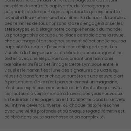
peuplées de portraits captivants, de témoignages
poignants et de reportages approfondis qui explorent la
diversité des expériences féminines. En donnant la parole à
des femmes de tous horizons, Gaze s'engage à briser les
stéréotypes et à élargir notre compréhension du monde.
La photographie occupe une place centrale dans la revue,
chaque image étant soigneusement sélectionnée pour sa
capacité à capturer l'essence des récits partagés. Les
visuels, à la fois puissants et délicats, accompagnent les
textes avec une élégance rare, créant une harmonie
parfaite entre l'écrit et l'image. Cette symbiose entre le
visuel et le narratif est l'une des signatures de Gaze, qui
réussit à transformer chaque numéro en une œuvre d'art
à part entière. Gaze n'est pas seulement un magazine,
c'est une expérience sensorielle et intellectuelle qui invite
ses lecteurs à voir le monde à travers des yeux nouveaux.
En feuilletant ses pages, on est transporté dans un univers
où l'intime devient universel, où chaque histoire résonne
avec une vérité profonde et où chaque regard féminin est
célébré dans toute sa richesse et sa complexité.