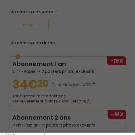
Je choisis un support
Papier
Je choisis une durée
-15%
Abonnement 1 an
2 n° • Papier + 2 posters photo exclusifs
34€
20
00
Tarif Kiosque :
40€
Tarif France métropolitaine
Renouvellement à date d’anniversaire
-19%
Abonnement 2 ans
4 n° • Papier + 4 posters photo exclusifs