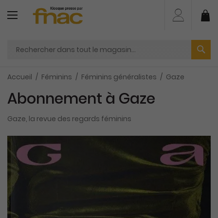
Aller
au
Mo
contenu
Accueil
Féminins
Féminins généralistes
Gaze
Abonnement à Gaze
Gaze, la revue des regards féminins