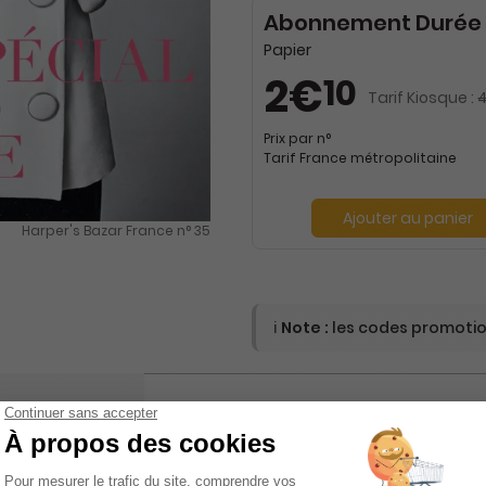
Abonnement Durée 
Papier
2€
10
Tarif Kiosque :
Prix par n°
Tarif France métropolitaine
Ajouter au panier
Harper's Bazar France n° 35
ℹ️
Note :
les codes promotion
E HARPER'S
L'AVIS DE KIOSQUE PRESSE FNAC SU
HARPER'S BAZAR FRANCE