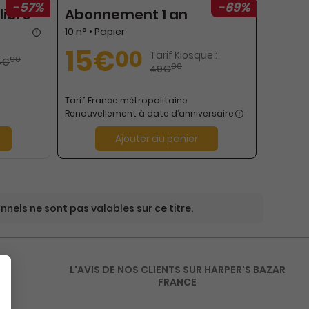
-57%
-69%
libre
Abonnement 1 an
10 n° • Papier
15€
00
Tarif Kiosque :
90
4€
00
49€
Tarif France métropolitaine
Renouvellement à date d’anniversaire
Ajouter au panier
nels ne sont pas valables sur ce titre.
R
L'AVIS DE NOS CLIENTS SUR HARPER'S BAZAR
FRANCE