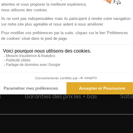
er des magazines de mode - iconique, légendaire, culte… Chaque
 pour vivre, lire et ressentir la mode auprès des plus grands pho
s
Garanties des prix les + bas
Sati