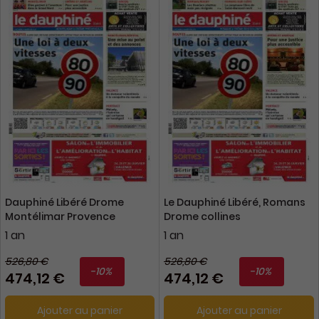
Dauphiné Libéré Drome
Le Dauphiné Libéré, Romans
Montélimar Provence
Drome collines
1 an
1 an
526,80 €
526,80 €
-10%
-10%
474,12 €
474,12 €
Ajouter au panier
Ajouter au panier