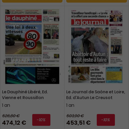
Le Dauphiné Libéré, Ed.
Le Journal de Saône et Loire,
Vienne et Roussillon
Ed. d'Autun Le Creusot
1 an
1 an
526,80 €
503,90 €
-10%
-10%
474,12 €
453,51 €