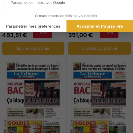
Le Progrès, Ed. de Dole et
Le Progrès, Ed. de la Haute-
Nord Jura
Loire
1 an
1 an
503,90 €
390 €
-10%
-10%
453,51 €
351,00 €
Ajouter au panier
Ajouter au panier