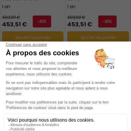
1 an
1 an
503,90 €
503,90 €
-10%
-10%
453,51 €
453,51 €
Ajouter au panier
Ajouter au panier