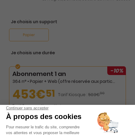
Je choisis un support
Papier
Je choisis une durée
-10%
Abonnement 1 an
364 n° • Papier + Web (offre réservée aux particuliers)
453€
51
90
Tarif Kiosque :
503€
Tarif France métropolitaine
Renouvellement à date d’anniversaire