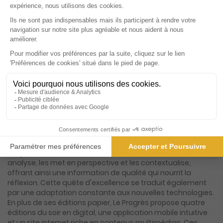
Présentation du magazine Le Progrès,
Dombes, Côtière de l'Ain
Le Progrès, fondé en 1859, est bien plus qu'un simple
quotidien régional ; c'est une institution qui a su traverser
les époques tout en restant fidèle à sa mission première :
informer avec rigueur et proximité. Diffusé sur cinq
départements emblématiques de la région Auvergne-
Rhône-Alpes — le Jura, l'Ain, la Loire, la Haute-Loire et le
Rhône —, Le Progrès s'est imposé comme une référence
incontournable pour ses lecteurs. Avec ses 17 éditions
quotidiennes, le journal offre une couverture exhaustive de
l'actualité locale, nationale et internationale, répondant
ainsi aux attentes d'un lectorat diversifié et exigeant. Le
Progrès ne se contente pas de relater les faits ; il les
analyse, les met en perspective et les contextualise,
offrant ainsi une information de qualité qui nourrit la
réflexion. Cette quête d'excellence se traduit également
par une adaptation constante aux nouvelles technologies.
En plus de ses éditions papier, Le Progrès propose quatre
éditions du soir en digital, une application mobile intuitive
et un site internet riche en contenus multimédias. Ces