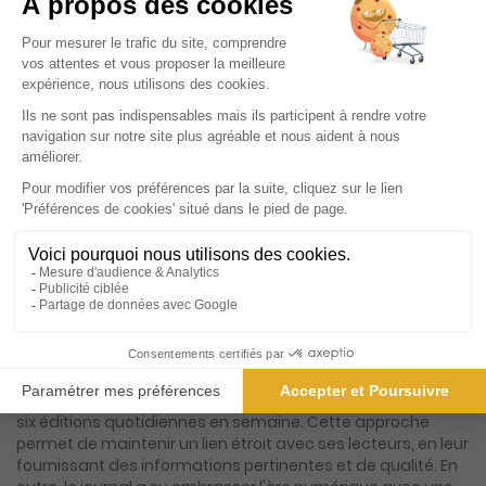
Présentation du magazine Le Journal de
Saône et Loire, Ed. d'Autun Le Creusot
Le Journal de Saône-et-Loire, souvent abrégé en JSL, est un
pilier incontournable de la presse régionale française, avec
une histoire riche qui remonte à sa première parution le 2
juillet 1826 à Mâcon. Fondé avec l'appui d'Alphonse de
Lamartine, une figure littéraire et politique emblématique,
le journal s'est donné pour mission d'être un vecteur
d'utilité publique, en satisfaisant à la fois le goût et la
curiosité de ses lecteurs. Aujourd'hui, le JSL continue de
remplir cette mission avec une détermination renouvelée,
en s'adaptant aux évolutions technologiques et aux
attentes changeantes de son public. Le JSL se distingue
par sa capacité à offrir une couverture exhaustive de
l'actualité locale, nationale et internationale à travers ses
six éditions quotidiennes en semaine. Cette approche
permet de maintenir un lien étroit avec ses lecteurs, en leur
fournissant des informations pertinentes et de qualité. En