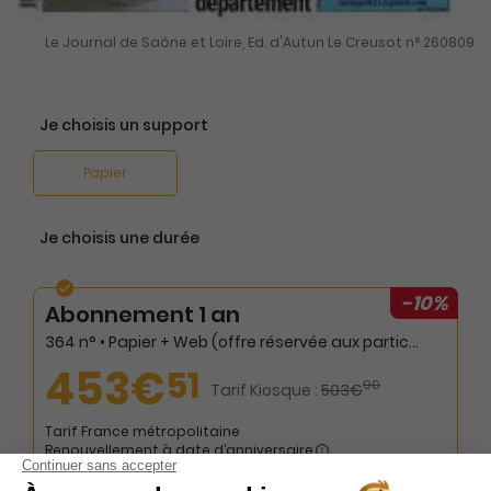
Le Journal de Saône et Loire, Ed. d'Autun Le Creusot n° 260809
Je choisis un support
Papier
Je choisis une durée
-10%
Abonnement 1 an
364 n° • Papier + Web (offre réservée aux particuliers)
453€
51
90
Tarif Kiosque :
503€
Tarif France métropolitaine
Renouvellement à date d’anniversaire