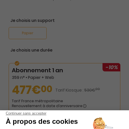
Je choisis un support
Papier
Je choisis une durée
-10%
Abonnement 1 an
359 n° • Papier + Web
477€
00
00
Tarif Kiosque :
530€
Tarif France métropolitaine
Renouvellement à date d’anniversaire