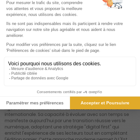
Présentation du magazine Est Républicain,
Ed. de Montbéliard
L'Est Républicain, fondé à Nancy le 5 mai 1889, est un pilier
de la presse quotidienne française, incarnant plus de 130
ans d'histoire et de journalisme engagé. Ce quotidien
régional, ancré en Lorraine et en Franche-Comté, a su
traverser les époques en restant fidèle à ses valeurs
fondamentales : la fiabilité de l'information et la proximité
avec ses lecteurs. Grâce à une succession de directeurs
visionnaires et à une équipe de journalistes passionnés,
L'Est Républicain a toujours su s'adapter aux évolutions du
paysage médiatique, tout en préservant l'essence même
de son identité. Ce journal, qui a vu le jour à la fin du XIXe
siècle, a accompagné ses lecteurs à travers les grands
événements de l'histoire, offrant une couverture
rigoureuse et nuancée de l'actualité locale, nationale et
internationale. Sa capacité à évoluer avec son temps se
manifeste aujourd'hui par une transition réussie vers le
numérique, adoptant une stratégie "digital first" qui
enrichit l'expérience de ses lecteurs tout en complétant
l'édition papier. Cette approche moderne permet à L'Est